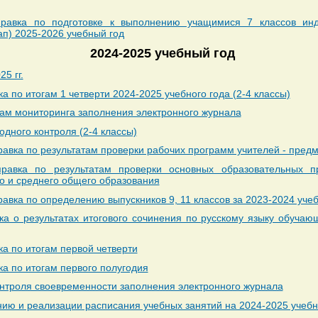
равка по подготовке к выполнению учащимися 7 классов инд
ап) 2025-2026 учебный год
2024-2025 учебный год
5 гг.
а по итогам 1 четверти 2024-2025 учебного года (2-4 классы)
там мониторинга заполнения электронного журнала
одного контроля (2-4 классы)
вка по результатам проверки рабочих программ учителей - предм
равка по результатам проверки основных образовательных п
го и среднего общего образования
вка по определению выпускников 9, 11 классов за 2023-2024 уче
ка о результатах итогового сочинения по русскому языку обучаю
а по итогам первой четверти
ка по итогам первого полугодия
онтроля своевременности заполнения электронного журнала
нию и реализации расписания учебных занятий на 2024-2025 учебн