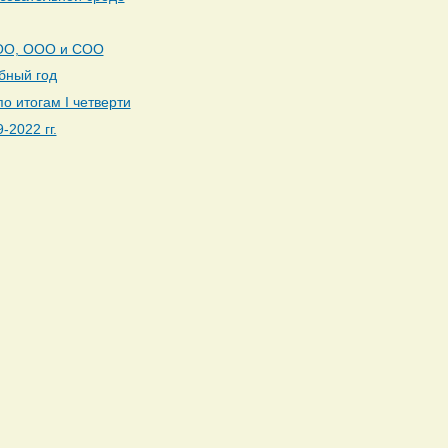
НОО, ООО и СОО
бный год
о итогам I четверти
2022 гг.