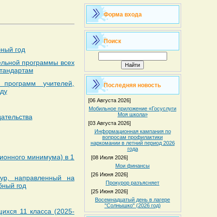
Форма входа
Поиск
бный год
тельной программы всех
тандартам
 программ учителей,
Последняя новость
ду
[06 Августа 2026]
Мобильное приложение «Госуслуги
Моя школа»
дательства
[03 Августа 2026]
Информационная кампания по
вопросам профилактики
наркомании в летний период 2026
года
онного минимума) в 1
[08 Июля 2026]
Мои финансы
[26 Июня 2026]
ур, направленный на
Прокурор разъясняет
ебный
год
[25 Июня 2026]
Восемнадцатый день в лагере
"Солнышко" (2026 год)
щихся 11 класса (2025-