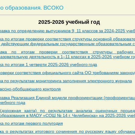
го образования. ВСОКО
2025-2026 учебный год
вка по определению выпускников 9, 11 классов за 2024-2025 уче
ка по итогам проверки соответствия структуры основной образова
я действующим федеральным государственным образовательным с
авка по итогам проверки соответствия структуры рабочих
зовательную деятельность в 1–11 классах в 2025-2026 учебном го
а по итогам 1 четверти 2025-2026 учебного
года
роверки соответствия официального сайта ОО требованиям законо
ка
по результатам мониторинга заполнения электронного
журнала
лассно-обобщающего контроля
авка Реализация Единой модели профориентации (профориентаци
чебного года
 (дорожная
карта)
по результатам анализа оценочных процед
образования в МАОУ «СОШ № 14 г. Челябинска» на 2025-2026 уч
ка по итогам первого полугодия
ка о результатах итогового сочинения по русскому языку обучаю