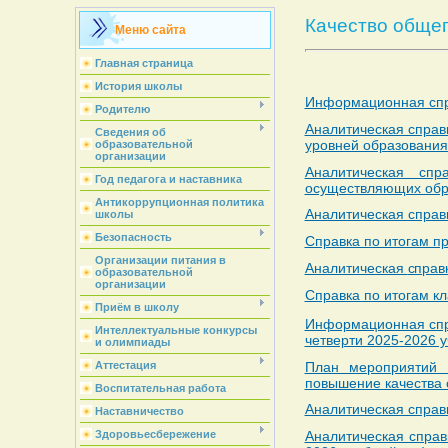
Качество обще
Меню сайта
Главная страница
История школы
Информационная спра
Родителю
Аналитическая справ
Сведения об
уровней образовани
образовательной
организации
Аналитическая спр
Год педагога и наставника
осуществляющих обра
Антикоррупционная политика
Аналитическая справк
школы
Безопасность
Справка по итогам п
Организации питания в
Аналитическая
справ
образовательной
организации
Справка по итогам к
Приём в школу
Информационная спр
Интеллектуальные конкурсы
четверти 2025-2026 у
и олимпиады
План мероприятий
Аттестация
повышение качества 
Воспитательная работа
Аналитическая справ
Наставничество
Аналитическая справ
Здоровьесбережение