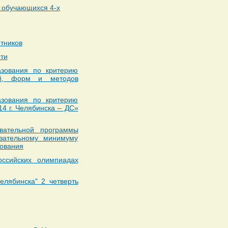
й обучающихся 4-х
тников
ти
азования по критерию
гий, форм и методов
азования по критерию
 г. Челябинска – ДС»
овательной программы
ательному минимуму
зования
оссийских олимпиадах
лябинска" 2 четверть