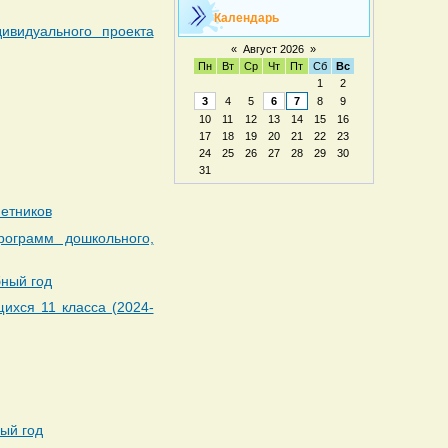
Календарь
ивидуального проекта
«
Август 2026
»
Пн
Вт
Ср
Чт
Пт
Сб
Вс
1
2
3
4
5
6
7
8
9
10
11
12
13
14
15
16
17
18
19
20
21
22
23
24
25
26
27
28
29
30
31
етников
рограмм дошкольного,
бный год
щихся 11 класса (2024-
ый год