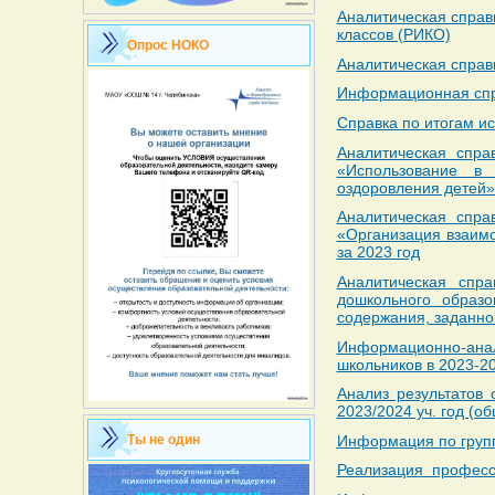
Аналитическая справ
классов (РИКО)
Опрос НОКО
Аналитическая справк
Информационная спра
Справка по итогам и
Аналитическая спра
«Использование в
оздоровления детей»
Аналитическая спра
«Организация взаим
за 2023 год
Аналитическая спра
дошкольного обра
содержания, заданно
Информационно-ана
школьников в 2023-20
Анализ результатов
2023/2024 уч. год (о
Информация по групп
Ты не один
Реализация профес