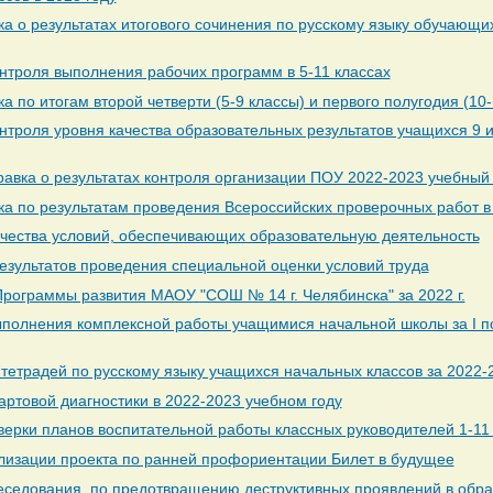
а о результатах итогового сочинения по русскому языку обучающих
онтроля выполнения рабочих программ в 5-11 классах
а по итогам второй четверти (5-9 классы) и первого полугодия (10-
нтроля уровня качества образовательных результатов учащихся 9 и
вка о результатах контроля организации ПОУ 2022-2023 учебный 
ка по результатам проведения Всероссийских проверочных работ в
ачества условий, обеспечивающих образовательную деятельность
езультатов проведения специальной оценки условий труда
Программы развития МАОУ "СОШ № 14 г. Челябинска" за 2022 г.
ыполнения комплексной работы учащимися начальной школы за I п
тетрадей по русскому языку учащихся начальных классов за 2022-
артовой диагностики в 2022-2023 учебном году
верки планов воспитательной работы классных руководителей 1-11
ализации проекта по ранней профориентации Билет в будущее
беседования по предотвращению деструктивных проявлений в обра