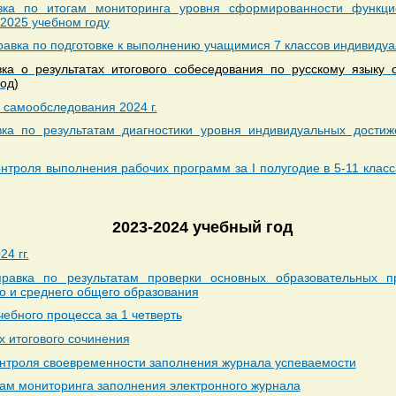
вка по итогам мониторинга уровня сформированности функци
2025 учебном году
вка по подготовке к выполнению учащимися 7 классов индивидуа
вка о результатах итогового собеседования по русскому языку
од)
 самообследования 2024 г.
вка по результатам диагностики уровня индивидуальных дости
онтроля выполнения рабочих программ за I полугодие в 5-11 клас
2023-2024 учебный год
4 гг.
равка по результатам проверки основных образовательных п
го и среднего общего образования
чебного процесса за 1 четверть
х итогового сочинения
онтроля своевременности заполнения журнала успеваемости
там мониторинга заполнения электронного журнала