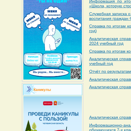
Информация по итог
«Школа, которую стр
Служебная записка о
воспитания граждан 
Справка по итогам к
год)
Аналитическая справ
2024 учебный год
Справка по итогам ко
Аналитическая справ
учебный год
Отчёт по результатам
Аналитическая справк
Аналитическая справк
Каникулы
Аналитическая справ
Информационно-анали
обучающихся 7-х клас