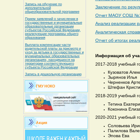
Запись на обучение по
Заключение по резул
дополнительной
общеобразовательной программе
Отчет МАОУ СОШ №14
Прием заявлений о зачислении в
государственные и муниципальные
Анализ реализации р
образовательные организации
субъектов Российской Федерации,
Аналитическая справк
реализующие программы общего
образования
Отчет об итогах реа
Выплата компенсации части
родительской платы за присмотр и
уход за детьми в государственных и
Информация об уча
муниципальных образовательных
организациях, находящихся на
территории соответствующего
2017-2018 учебный г
субъекта Российской Федерации
Кузоватов Алек
Запись в дошкольную организацию
Зырянов Илья
Черненков Арт
ГМУ НОКО
Штефан Крист
2018-2019 учебный г
Тетина Екатер
Коконина Елиз
2020-2021 учебный г
Акция
Соловьева Ири
Палилова Вале
Эпова Ева