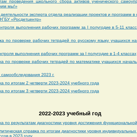
ам проведения школьного сбора активов ученического самоупр
оим мы!»
 деятельности эксперта отдела реализации проектов и программ в
ФГБУ «Росдетцентр»
онтроля выполнения рабочих программ за I полугодие в 5-11 клас
ка по проверке рабочих тетрадей по русскому языку учащихся на
нтроля выполнения рабочих программ за I полугодие в 1-4 классах
ка по проверке рабочих тетрадей по математике учащихся началь
 самообследования 2023 г.
а по итогам 2 четверти 2023-2024 учебного года
а по итогам 3 четверти 2023-2024 учебного года
2022-2023 учебный год
ка по результатам диагностики уровня достижения функциональной
тическая справка по итогам диагностики уровня индивидуальных
сов в 2023 году