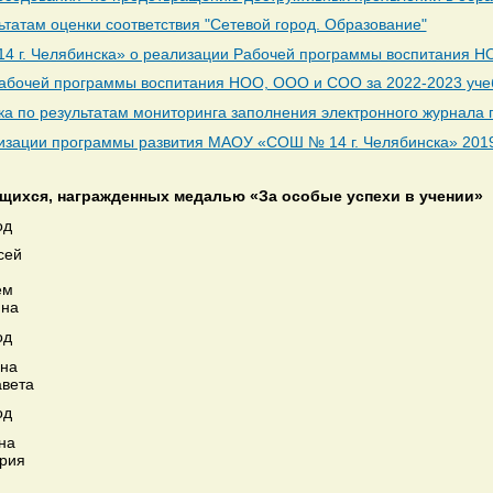
ьтатам оценки соответствия "Сетевой город. Образование"
 г. Челябинска» о реализации Рабочей программы воспитания 
абочей программы воспитания НОО, ООО и СОО за 2022-2023 уче
а по результатам мониторинга заполнения электронного журнала п
лизации программы развития МАОУ «СОШ № 14 г. Челябинска» 2019-
щихся, награжденных медалью «За особые успехи в учении»
од
сей
ем
ина
од
ина
авета
од
на
рия