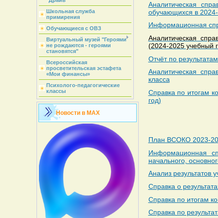
"Драйв"
Аналитическая спра
обучающихся в 2024-
Школьная служба
примирения
Информационная спра
Обучающиеся с ОВЗ
Аналитическая спра
Виртуальный музей "Героями
(2024-2025 учебный г
не рождаются - героями
становятся"
Отчёт по результатам
Всероссийская
просветительская эстафета
Аналитическая спра
«Мои финансы»
класса
Психолого-педагогические
классы
Справка по итогам к
год)
Новости в MAX
План ВСОКО 2023-202
Информационная сп
начального, основно
Анализ результатов у
Справка о результата
Справка по итогам к
Справка по результа