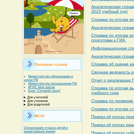
Аналитическая справк
2023 учебный год)
Справка по итогам к
Аналитическая справк
Справка по итогам ко
подготовки к ГИА
Информационная спра
Аналитическая справ
Справка об оценке к
Полезные ссылки
Сводная ведомость р
Министерство образования и
Отчет о реализации 
науки РФ
Министерства просвещения РФ
ФГИС Моя школа
Справка по итогам в
Блок "Сетевой город"
учебного года
Для учителей
Справка по проверке 
Для учеников
Для родителей
Справка по итогам ст
МСЗУ
Приказ об итогах про
Приказ об итогах ре
Организация отдыха детей в
каникулярное время
Приказ об итогах со