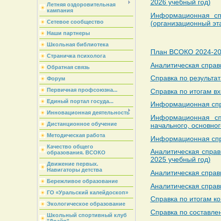
2026 учебный год)
Летняя оздоровительная
кампания
Информационная сп
Сетевое сообщество
(организационный эт
Наши партнеры
Школьная библиотека
План ВСОКО 2024-202
Страничка психолога
Аналитическая справк
Обратная связь
Справка по результа
Форум
Первичная профсоюзна...
Справка по итогам вх
Единый портал госуда...
Информационная спра
Инновационная деятельность
Информационная сп
Дистанционное обучение
начального, основно
Методическая работа
Информационная спра
Качество общего
Аналитическая справ
образования. ВСОКО
2025 учебный год)
Движение первых.
Навигаторы детства
Аналитическая справк
Бережливое образование
Аналитическая справ
ГО «Уральский калейдоскоп»
Справка по итогам к
Экологическое образование
Справка по составле
Школьный спортивный клуб