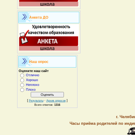
Анкета ДО
Наш опрос
Оцените наш сайт
Отлично
Хорошо
Неплохо
Плохо
[
·
]
Результаты
Архив опросов
Всего ответов:
1316
г. Челяби
Часы приёма родителей по индив