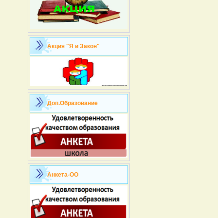
Акция "Я и Закон"
Доп.Образование
Анкета-ОО