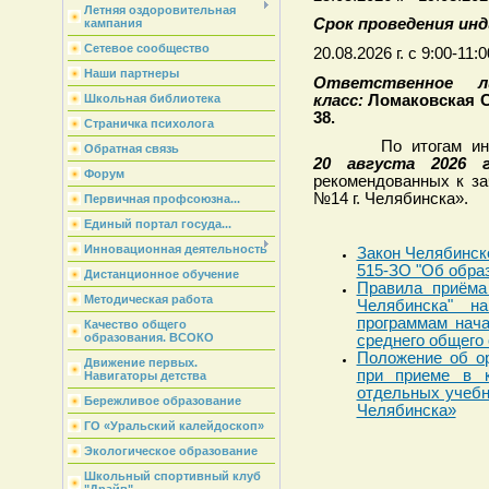
Летняя оздоровительная
Срок проведения инд
кампания
Сетевое сообщество
20.08.2026 г. с 9:00-11:0
Наши партнеры
Ответственное 
класс:
Ломаковская С
Школьная библиотека
38.
Страничка психолога
По итогам индив
Обратная связь
20 августа 2026 г
Форум
рекомендованных к 
№14 г. Челябинска».
Первичная профсоюзна...
Единый портал госуда...
Инновационная деятельность
Закон Челябинско
515-ЗО "Об обра
Дистанционное обучение
Правила приём
Методическая работа
Челябинска" н
программам нача
Качество общего
образования. ВСОКО
среднего общего
Положение об ор
Движение первых.
при приеме в 
Навигаторы детства
отдельных учеб
Бережливое образование
Челябинска»
ГО «Уральский калейдоскоп»
Экологическое образование
Школьный спортивный клуб