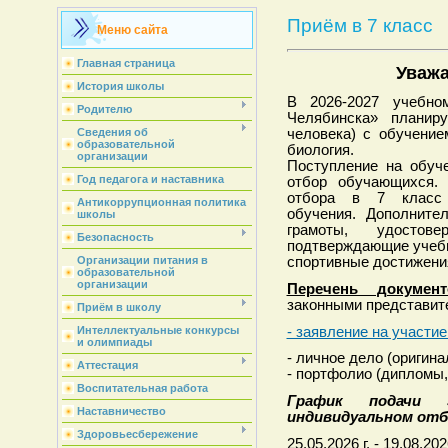
Приём в 7 класс
Меню сайта
Главная страница
Уваж
История школы
В 2026-2027 учеб
Родителю
Челябинска» планир
Сведения об
человека) с обучение
образовательной
биология.
организации
Поступление на обуч
Год педагога и наставника
отбор обучающихся. 
отбора в 7 класс 
Антикоррупционная политика
обучения. Дополните
школы
грамоты, удостов
Безопасность
подтверждающие учебн
Организации питания в
спортивные достижения
образовательной
организации
Перечень документ
законными представит
Приём в школу
- заявление на участи
Интеллектуальные конкурсы
и олимпиады
- личное дело (оригина
Аттестация
- портфолио (дипломы, 
Воспитательная работа
График подачи 
Наставничество
индивидуальном отб
Здоровьесбережение
25.05.2026 г. - 19.08.202