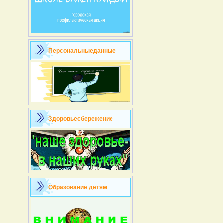
Персональныеданные
Здоровьесбережение
Образование детям