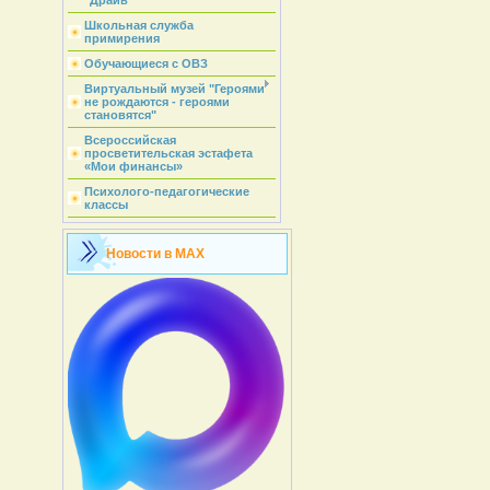
"Драйв"
Школьная служба
примирения
Обучающиеся с ОВЗ
Виртуальный музей "Героями
не рождаются - героями
становятся"
Всероссийская
просветительская эстафета
«Мои финансы»
Психолого-педагогические
классы
Новости в MAX