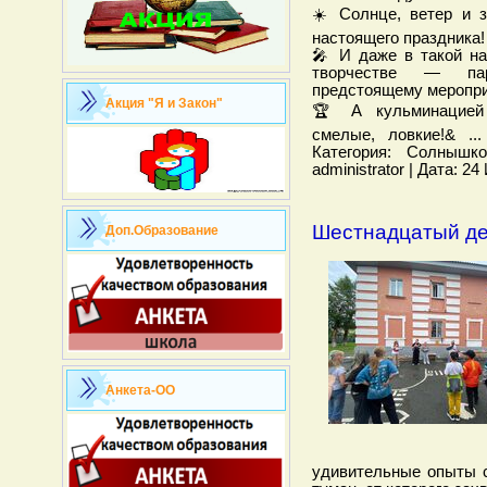
☀️ Солнце, ветер и 
настоящего праздника!
🎤 И даже в такой н
творчестве — па
предстоящему меропр
Акция "Я и Закон"
🏆 А кульминацией
смелые, ловкие!&
..
Категория: Солнышк
administrator | Дата: 2
Шестнадцатый де
Доп.Образование
Анкета-ОО
удивительные опыты с