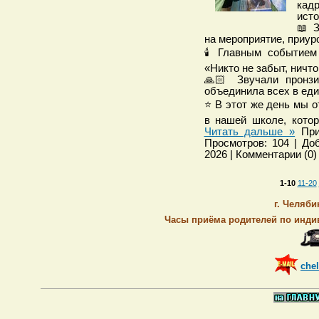
кадр
исто
📖 
на мероприятие, приур
🕯️ Главным событием
«Никто не забыт, ничто
🙏🏻 Звучали пронзи
объединила всех в еди
⭐ В этот же день мы 
в нашей школе, кото
Читать дальше »
При
Просмотров: 104 | Доб
2026 | Комментарии (0)
1-10
11-20
г. Челяби
Часы приёма родителей по индив
chel