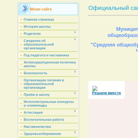
Официальный са
Меню сайта
Главная страница
История школы
Муницип
Родителю
общеобразо
Сведения об
"Средняя общеобр
образовательной
организации
Год педагога и наставника
Антикоррупционная политика
школы
Безопасность
Организации питания в
образовательной
организации
Решаем вместе
Приём в школу
Интеллектуальные конкурсы
и олимпиады
Аттестация
Воспитательная работа
Наставничество
Здоровьесбережение