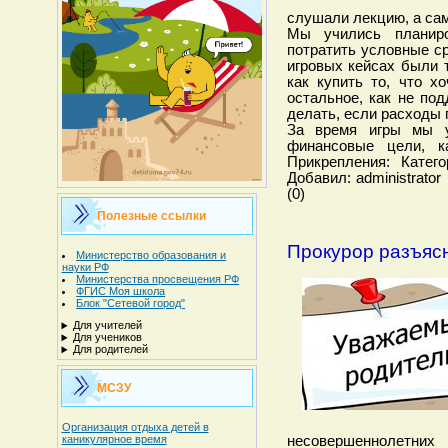
слушали лекцию, а сам
Мы учились планиро
потратить условные ср
игровых кейсах были 
как купить то, что х
остальное, как не по
делать, если расходы
За время игры мы у
финансовые цели, 
Прикрепления: Катег
Добавил: administrator
(0)
Полезные ссылки
Прокурор разъяс
Министерство образования и
науки РФ
Министерства просвещения РФ
ФГИС Моя школа
Блок "Сетевой город"
Для учителей
Для учеников
Для родителей
МСЗУ
Организация отдыха детей в
каникулярное время
несовершеннолетн