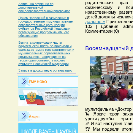
родительских прав
Запись на обучение по
физическому и пси
дополнительной
общеобразовательной программе
нравственному разви
детей должны исключа
Прием заявлений о зачислении в
дальше »
Прикреплени
государственные и муниципальные
образовательные организации
103 | Добавил: admi
субъектов Российской Федерации,
Комментарии (0)
реализующие программы общего
образования
Выплата компенсации части
родительской платы за присмотр и
Восемнадцатый д
уход за детьми в государственных и
муниципальных образовательных
организациях, находящихся на
территории соответствующего
субъекта Российской Федерации
Запись в дошкольную организацию
ГМУ НОКО
мультфильма «Доктор 
🦕 Яркие герои, зах
Акция
уроки дружбы — зрител
🎉 И вот наступил гла
🏆 Мы подвели итоги