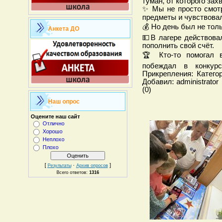
туман, от которого зах
✨ Мы не просто смот
предметы и чувствова
💰 Но день был не тол
Анкета ДО
💵В лагере действова
пополнить свой счёт.
🏆 Кто-то помогал в
побеждал в конку
Прикрепления: Катего
Добавил: administrator
(0)
Наш опрос
Оцените наш сайт
Отлично
Хорошо
Неплохо
Плохо
[
·
]
Результаты
Архив опросов
Всего ответов:
1316