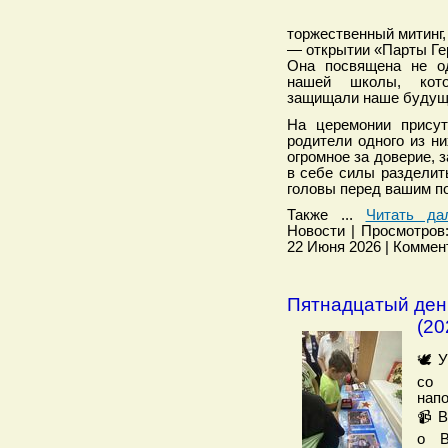
торжественный митинг
— открытии «Парты Ге
Она посвящена не о
нашей школы, кото
защищали наше будущ
На церемонии прису
родители одного из н
огромное за доверие, з
в себе силы разделит
головы перед вашим по
Также
...
Читать да
Новости | Просмотров: 
22 Июня 2026 | Коммент
Пятнадцатый ден
(20
🕊️ 
со 
напо
📹 
о В