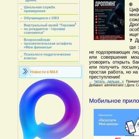
"Драйв"
🌐
Школьная служба
Циф
примирения
мно
Обучающиеся с ОВЗ
сож
Дро
Виртуальный музей "Героями
осо
не рождаются - героями
становятся"
ищет
❓ Др
Всероссийская
просветительская эстафета
где
«Мои финансы»
не подозревающих люд
Психолого-педагогические
или совершения мош
классы
уговорить открыть ба
или получить посылку
простая работа, но н
Новости в MAX
преступления!
...
Читать дальше »
Прикреп
Добавил: administrator | Дата: 
Мобильное прило