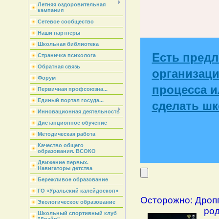
Летняя оздоровительная
кампания
Сетевое сообщество
Наши партнеры
Школьная библиотека
Есть пред
Страничка психолога
Обратная связь
организаци
Форум
процесса ил
Первичная профсоюзна...
Единый портал госуда...
сделать шк
Инновационная деятельность
Дистанционное обучение
Методическая работа
Качество общего
образования. ВСОКО
Движение первых.
Навигаторы детства
Бережливое образование
ГО «Уральский калейдоскоп»
Осторожно: Дроп
Экологическое образование
род
Школьный спортивный клуб