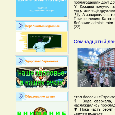
поблагодарили друг др
🏅 Каждый получил з
мы стали ещё дружнее 
🇷🇺 А завершился это
Прикрепления: Катего
Добавил: administrator
Персональныеданные
(22)
Семнадцатый ден
Здоровьесбережение
Образование детям
стал бассейн «Строите
💦 Вода сверкала, 
наслаждались прохлад
🌳 Пока часть ребят 
свежем воздухе!