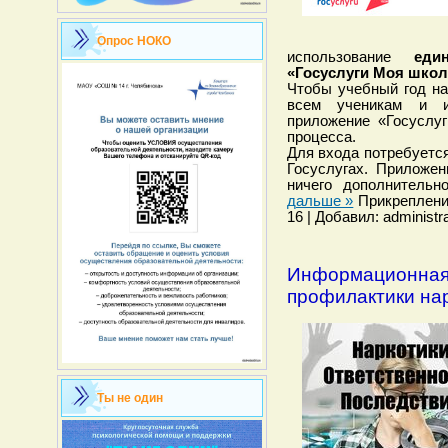
Опрос НОКО
использование
еди
«Госуслуги Моя школ
Чтобы учебный год на
всем ученикам и и
приложение «Госуслу
процесса.
Для входа потребуетс
Госуслугах. Приложен
ничего дополнительн
дальше »
Прикреплени
16 | Добавил: administr
Информационная 
профилактики на
Ты не один