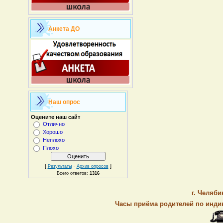
Анкета ДО
Наш опрос
Оцените наш сайт
Отлично
Хорошо
Неплохо
Плохо
[
·
]
Результаты
Архив опросов
Всего ответов:
1316
г. Челяби
Часы приёма родителей по индив