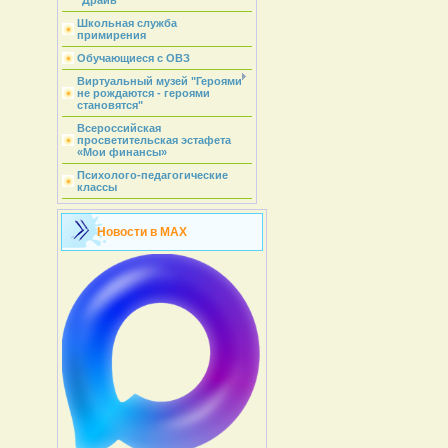
"Драйв"
Школьная служба
примирения
Обучающиеся с ОВЗ
Виртуальный музей "Героями
не рождаются - героями
становятся"
Всероссийская
просветительская эстафета
«Мои финансы»
Психолого-педагогические
классы
Новости в MAX