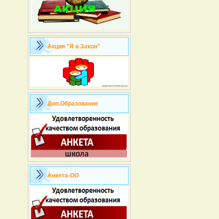
Акция "Я и Закон"
Доп.Образование
Анкета-ОО