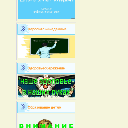
Персональныеданные
Здоровьесбережение
Образование детям