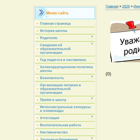
Главная
»
2026
»
Июн
Меню сайта
Главная страница
История школы
Родителю
Сведения об
образовательной
организации
Год педагога и наставника
Антикоррупционная политика
школы
(0)
Безопасность
Организации питания в
образовательной
организации
Приём в школу
Интеллектуальные конкурсы
и олимпиады
Аттестация
Воспитательная работа
Наставничество
Здоровьесбережение