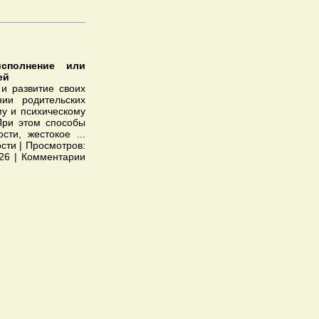
исполнение или
ей
 и развитие своих
ии родительских
му и психическому
При этом способы
ости, жестокое
...
сти | Просмотров:
026 | Комментарии