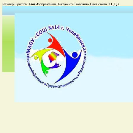
Размер шрифта:
A
A
A
Изображения
Выключить
Включить
Цвет сайта
Ц
Ц
Ц
Х