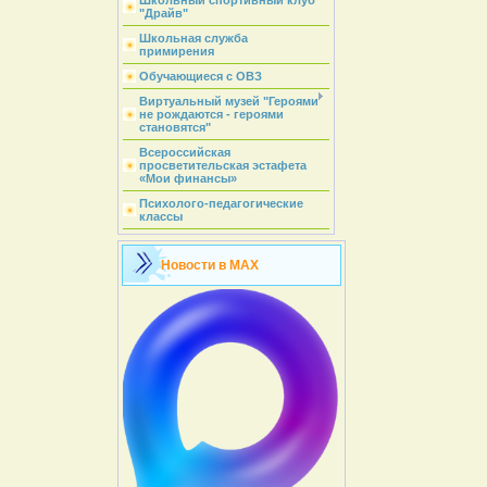
Школьный спортивный клуб
"Драйв"
Школьная служба
примирения
Обучающиеся с ОВЗ
Виртуальный музей "Героями
не рождаются - героями
становятся"
Всероссийская
просветительская эстафета
«Мои финансы»
Психолого-педагогические
классы
Новости в MAX