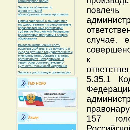
произв
каникулярное время
повлечь 
Запись на обучение по
дополнительной
общеобразовательной программе
администр
Прием заявлений о зачислении в
государственные и муниципальные
ответст
образовательные организации
субъектов Российской Федерации,
реализующие программы общего
случае, 
образования
Выплата компенсации части
совершено
родительской платы за присмотр и
уход за детьми в государственных и
муниципальных образовательных
к уг
организациях, находящихся на
территории соответствующего
субъекта Российской Федерации
ответстве
Запись в дошкольную организацию
5.35.1 Ко
ГМУ НОКО
Феде
админист
правонару
157 голо
Акция
Российско