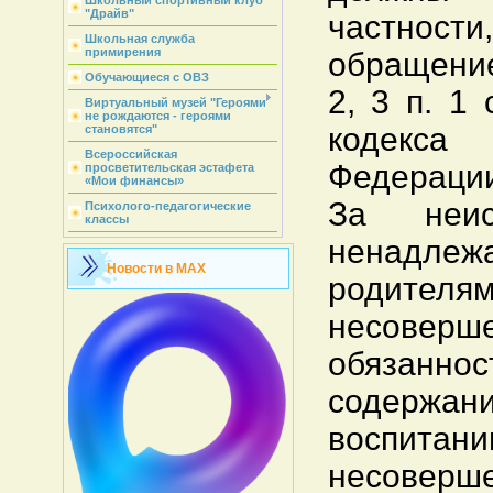
Школьный спортивный клуб
"Драйв"
частности
Школьная служба
примирения
обращение 
Обучающиеся с ОВЗ
2, 3 п. 1
Виртуальный музей "Героями
не рождаются - героями
кодекс
становятся"
Всероссийская
Федерации
просветительская эстафета
«Мои финансы»
За неис
Психолого-педагогические
классы
ненадлеж
Новости в MAX
родителя
несоверш
обяза
содер
воспитан
несоверш