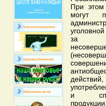
При этом
могут п
админи
Персональныеданные
уголовной
за в
несоверше
(несовер
Здоровьесбережение
совершен
антиобще
действий
употребле
Образование детям
и спир
продук