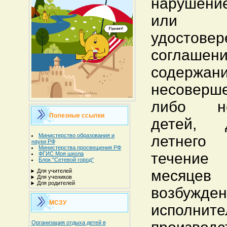
нарушени
или н
удостовер
соглашен
содержан
несоверше
либо нет
Полезные ссылки
детей, 
Министерство образования и
летнего
науки РФ
Министерства просвещения РФ
течение
ФГИС Моя школа
Блок "Сетевой город"
месяц
Для учителей
Для учеников
Для родителей
возбужден
МСЗУ
исполните
Организация отдыха детей в