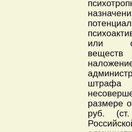
психотроп
назначен
потенци
психоакт
или од
веществ 
наложени
администр
штрафа 
несовер
размере о
руб. (ст
Российск