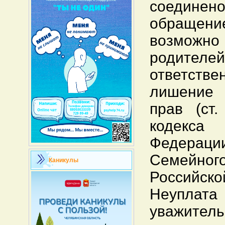
соедине
обращен
возможн
родителе
ответстве
лишение
прав (ст.
кодекс
Федера
Семейн
Каникулы
Российско
Неуплата
уважител