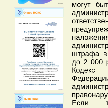
могут бы
администр
Опрос НОКО
ответств
предуп
наложени
администр
штрафа в
до 2 000 р
Кодекс
Феде
админист
правонару
Ты не один
Если т