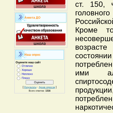
ст. 150, 
головн
Анкета ДО
Российско
Кроме то
несовер
возраст
состоянии
Наш опрос
потребле
Оцените наш сайт
Отлично
Хорошо
ими ал
Неплохо
Плохо
спиртосо
[
·
]
проду
Результаты
Архив опросов
Всего ответов:
1316
потре
наркотиче