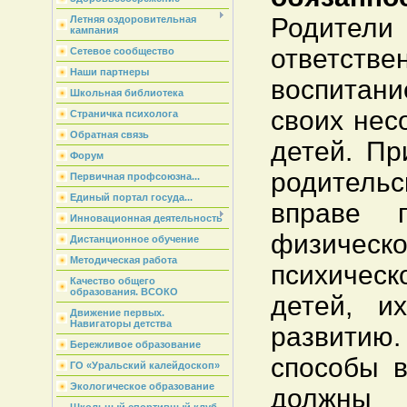
Родит
Летняя оздоровительная
кампания
ответс
Сетевое сообщество
Наши партнеры
воспитан
Школьная библиотека
своих нес
Страничка психолога
Обратная связь
детей. Пр
Форум
родительс
Первичная профсоюзна...
Единый портал госуда...
вправе п
Инновационная деятельность
физи
Дистанционное обучение
Методическая работа
психичес
Качество общего
образования. ВСОКО
детей, и
Движение первых.
Навигаторы детства
развит
Бережливое образование
способы в
ГО «Уральский калейдоскоп»
Экологическое образование
должны 