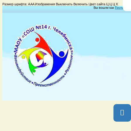
Размер шрифта:
A
A
A
Изображения
Выключить
Включить
Цвет сайта
Ц
Ц
Ц
Х
Вы вошли как
Гость
Груп