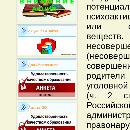
потенци
психоакт
или од
Акция "Я и Закон"
веществ.
несоверше
(несовер
совершен
Доп.Образование
родители
уголовной
(ч. 2 ст
Российск
Анкета-ОО
админист
правонару