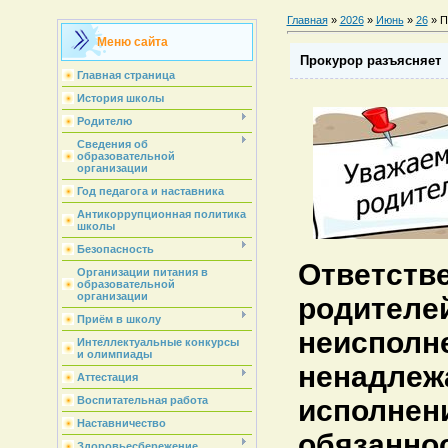
Главная
»
2026
»
Июнь
»
26
» П
Меню сайта
Прокурор разъясняет
Главная страница
История школы
Родителю
Сведения об
образовательной
организации
Год педагога и наставника
Антикоррупционная политика
школы
Безопасность
Ответст
Организации питания в
образовательной
организации
роди
Приём в школу
неиспо
Интеллектуальные конкурсы
и олимпиады
ненадлеж
Аттестация
исполн
Воспитательная работа
Наставничество
обязанно
Здоровьесбережение