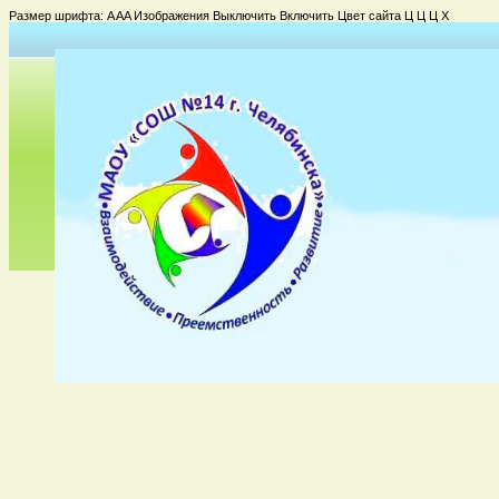
Размер шрифта:
A
A
A
Изображения
Выключить
Включить
Цвет сайта
Ц
Ц
Ц
Х