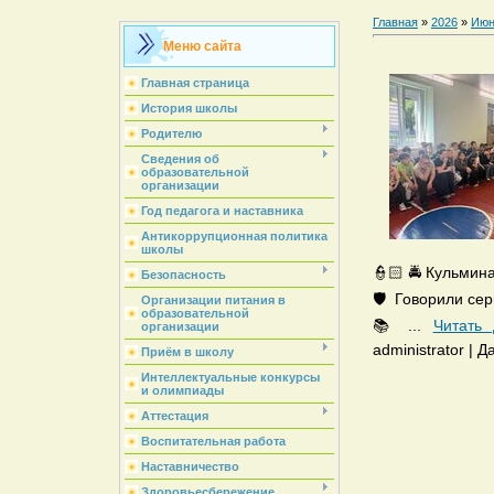
Главная
»
2026
»
Июн
Меню сайта
Главная страница
История школы
Родителю
Сведения об
образовательной
организации
Год педагога и наставника
Антикоррупционная политика
школы
👮🏻 🚔 Кульмин
Безопасность
🛡️ Говорили се
Организации питания в
образовательной
📚
...
Читать
организации
administrator | 
Приём в школу
Интеллектуальные конкурсы
и олимпиады
Аттестация
Воспитательная работа
Наставничество
Здоровьесбережение