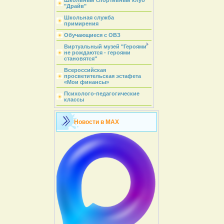
Школьный спортивный клуб
"Драйв"
Школьная служба
примирения
Обучающиеся с ОВЗ
Виртуальный музей "Героями
не рождаются - героями
становятся"
Всероссийская
просветительская эстафета
«Мои финансы»
Психолого-педагогические
классы
Новости в MAX