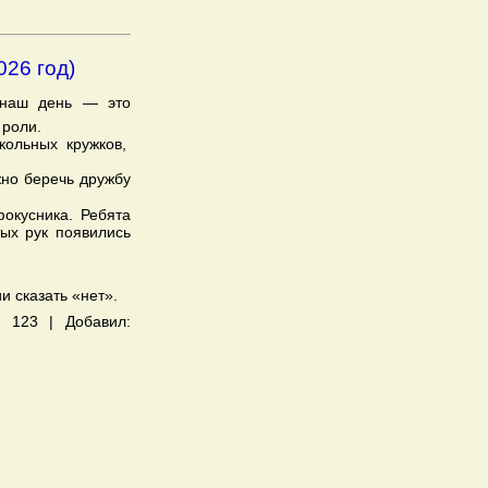
026 год)
 наш день — это
 роли.
ольных кружков,
жно беречь дружбу
окусника. Ребята
тых рук появились
ии сказать «нет».
: 123 | Добавил: