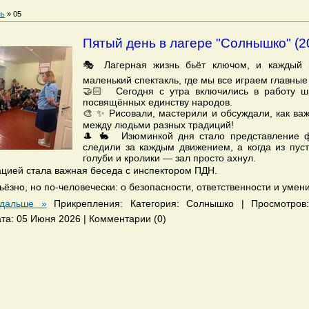
ь
»
05
Пятый день в лагере "Солнышко" (2
🎭 Лагерная жизнь бьёт ключом, и каждый
маленький спектакль, где мы все играем главные
🤝🏻 Сегодня с утра включились в работу шк
посвящённых единству народов.
🎨 ✨ Рисовали, мастерили и обсуждали, как ва
между людьми разных традиций!
🎩 🐇 Изюминкой дня стало представление ф
следили за каждым движением, а когда из пус
голуби и кролики — зал просто ахнул.
ацией стала важная беседа с инспектором ПДН.
рьёзно, но по-человечески: о безопасности, ответственности и умен
 дальше »
Прикрепления: Категория: Солнышко | Просмотров
Дата: 05 Июня 2026 | Комментарии (0)