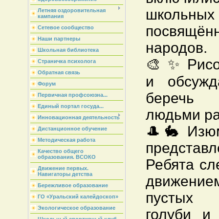
школьн
Летняя оздоровительная
кампания
посвящё
Сетевое сообщество
Наши партнеры
народов.
Школьная библиотека
🎨 ✨ Рисо
Страничка психолога
Обратная связь
и обсужд
Форум
беречь 
Первичная профсоюзна...
Единый портал госуда...
людьми ра
Инновационная деятельность
🎩 🐇 Изю
Дистанционное обучение
Методическая работа
представл
Качество общего
образования. ВСОКО
Ребята сл
Движение первых.
Навигаторы детства
движение
Бережливое образование
пустых 
ГО «Уральский калейдоскоп»
Экологическое образование
голуби и