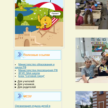
Полезные ссылки
Министерство образования и
науки РФ
Министерства просвещения РФ
ФГИС Моя школа
Блок "Сетевой город"
Для учителей
Для учеников
Для родителей
МСЗУ
Организация отдыха детей в