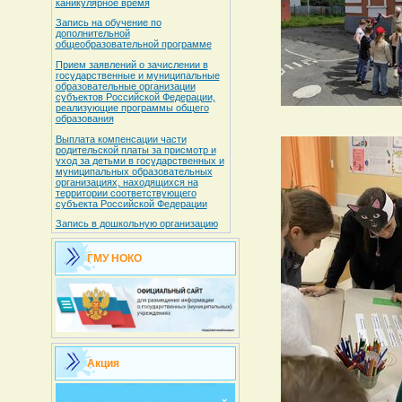
каникулярное время
Запись на обучение по
дополнительной
общеобразовательной программе
Прием заявлений о зачислении в
государственные и муниципальные
образовательные организации
субъектов Российской Федерации,
реализующие программы общего
образования
Выплата компенсации части
родительской платы за присмотр и
уход за детьми в государственных и
муниципальных образовательных
организациях, находящихся на
территории соответствующего
субъекта Российской Федерации
Запись в дошкольную организацию
ГМУ НОКО
Акция