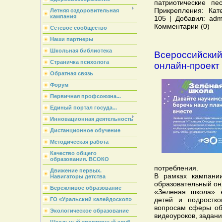
патриотические п
Прикрепления: Кат
Летняя оздоровительная
кампания
105 | Добавил: admi
Комментарии (0)
Сетевое сообщество
Наши партнеры
Школьная библиотека
Всероссийский
Страничка психолога
онлайн-проект
Обратная связь
Форум
Первичная профсоюзна...
Единый портал госуда...
Инновационная деятельность
Дистанционное обучение
Методическая работа
Качество общего
образования. ВСОКО
потребления.
Движение первых.
В рамках кампании
Навигаторы детства
образовательный он
Бережливое образование
«Зеленая школа» 
детей и подростк
ГО «Уральский калейдоскоп»
вопросам сферы об
Экологическое образование
видеоуроков, задани