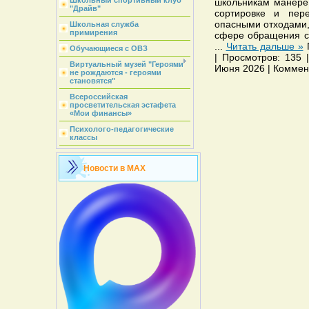
Школьный спортивный клуб
школьникам манере 
"Драйв"
сортировке и пер
опасными отходами,
Школьная служба
примирения
сфере обращения с 
...
Читать дальше »
Обучающиеся с ОВЗ
| Просмотров: 135 |
Виртуальный музей "Героями
Июня 2026 | Коммен
не рождаются - героями
становятся"
Всероссийская
просветительская эстафета
«Мои финансы»
Психолого-педагогические
классы
Новости в MAX