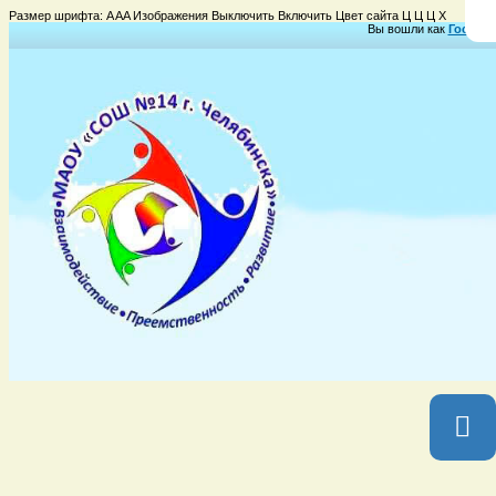
Размер шрифта:
A
A
A
Изображения
Выключить
Включить
Цвет сайта
Ц
Ц
Ц
Х
Вы вошли как
Гость
Гр