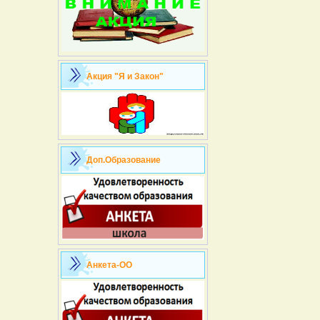
Акция "Я и Закон"
Доп.Образование
Анкета-ОО