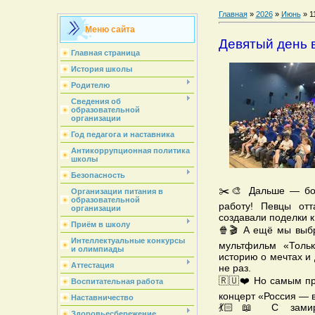
Главная
»
2026
»
Июнь
»
1
Меню сайта
Девятый день 
Главная страница
История школы
Родителю
Сведения об
образовательной
организации
Год педагога и наставника
Антикоррупционная политика
школы
Безопасность
✂️🎨 Дальше — бол
Организации питания в
образовательной
работу! Певцы отт
организации
создавали поделки 
Приём в школу
🍿🎬 А ещё мы выб
Интеллектуальные конкурсы
мультфильм «Толь
и олимпиады
историю о мечтах и
Аттестация
не раз.
🇷🇺❤️ Но самым п
Воспитательная работа
концерт «Россия — 
Наставничество
💃🏻📖 С замир
Здоровьесбережение