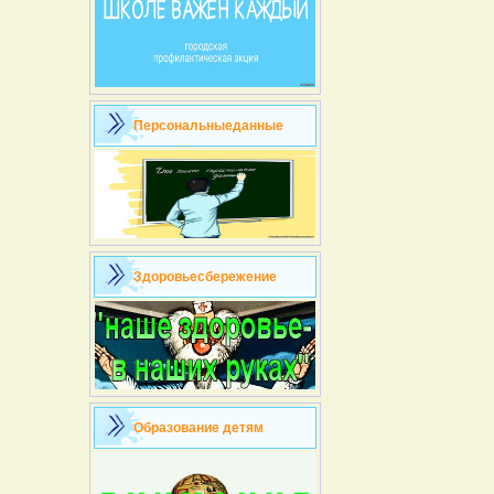
Персональныеданные
Здоровьесбережение
Образование детям