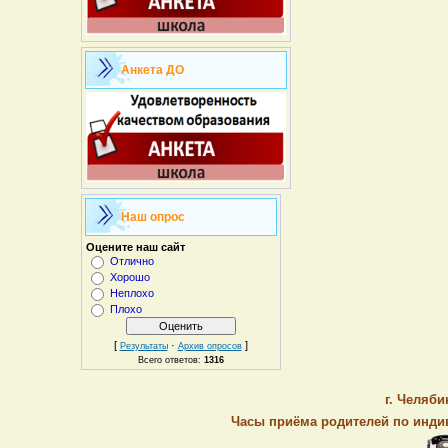
Анкета ДО
Наш опрос
Оцените наш сайт
Отлично
Хорошо
Неплохо
Плохо
[
·
]
Результаты
Архив опросов
Всего ответов:
1316
г. Челяби
Часы приёма родителей по индив