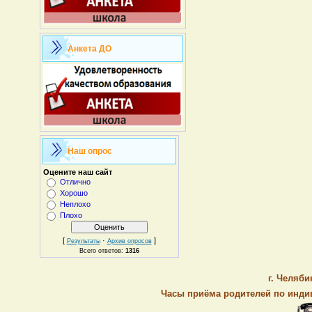
Анкета ДО
Наш опрос
Оцените наш сайт
Отлично
Хорошо
Неплохо
Плохо
[
·
]
Результаты
Архив опросов
Всего ответов:
1316
г. Челяби
Часы приёма родителей по индив