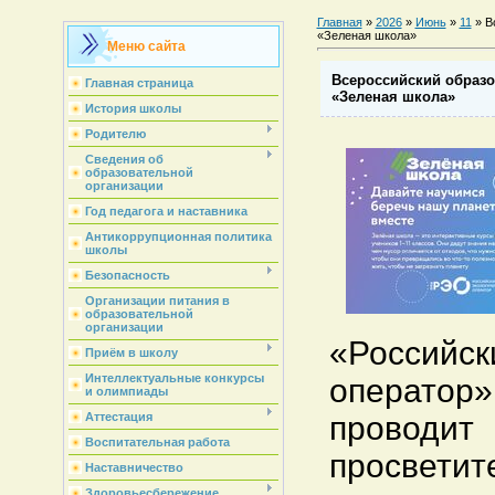
Главная
»
2026
»
Июнь
»
11
» В
«Зеленая школа»
Меню сайта
Всероссийский образо
Главная страница
«Зеленая школа»
История школы
Родителю
Сведения об
образовательной
организации
Год педагога и наставника
Антикоррупционная политика
школы
Безопасность
Организации питания в
образовательной
организации
«Российск
Приём в школу
Интеллектуальные конкурсы
оператор
и олимпиады
проводит
Аттестация
Воспитательная работа
просветит
Наставничество
Здоровьесбережение