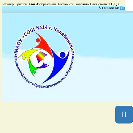
Размер шрифта:
A
A
A
Изображения
Выключить
Включить
Цвет сайта
Ц
Ц
Ц
Х
Вы вошли как
Гость
Гр