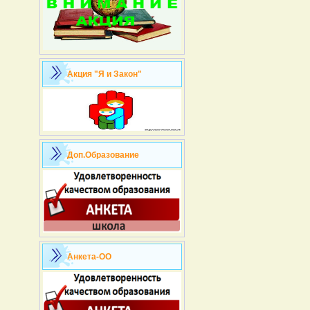
Акция "Я и Закон"
Доп.Образование
Анкета-ОО