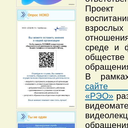
Проект 
Опрос НОКО
воспита
взрослых
отношени
среде и 
обществе
обращения
В рамка
сай
«РЭО»
ра
видеомат
видеоле
Ты не один
обращени