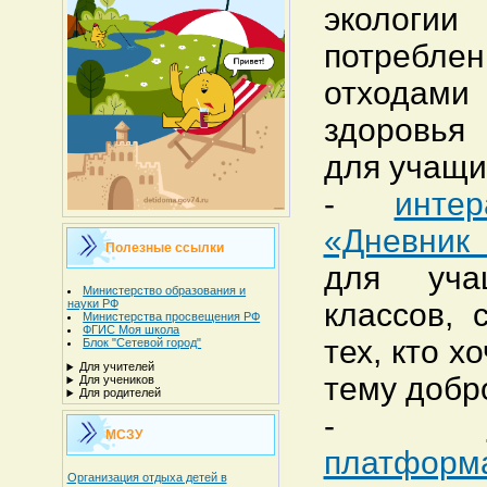
экологии
потреблен
отходами
здоровья
для учащих
-
инте
«Дневник 
Полезные ссылки
для уча
Министерство образования и
науки РФ
классов, 
Министерства просвещения РФ
ФГИС Моя школа
тех, кто х
Блок "Сетевой город"
Для учителей
тему добр
Для учеников
Для родителей
-
МСЗУ
платфо
Организация отдыха детей в