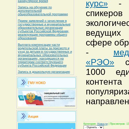
курс»
- 2
каникулярное время
Запись на обучение по
спикеро
дополнительной
общеобразовательной программе
экологиче
Прием заявлений о зачислении в
государственные и муниципальные
образовательные организации
ведущих 
субъектов Российской Федерации,
реализующие программы общего
образования
сфере обр
Выплата компенсации части
родительской платы за присмотр и
-
ме
уход за детьми в государственных и
муниципальных образовательных
организациях, находящихся на
«РЭО»
со
территории соответствующего
субъекта Российской Федерации
1000 еди
Запись в дошкольную организацию
конт
ГМУ НОКО
популяри
направлен
Акция
Категория
:
Новости
|
Просмотров
: 1