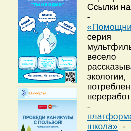
Ссылки на
«Помощн
серия
мультфил
весело
рассказы
эколог
потреблен
Каникулы
переработ
-
платфо
школа»
- 