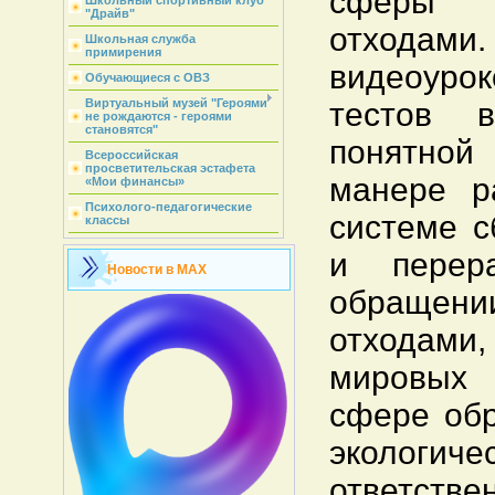
сферы 
Школьный спортивный клуб
"Драйв"
отходам
Школьная служба
примирения
видеоуро
Обучающиеся с ОВЗ
тестов 
Виртуальный музей "Героями
не рождаются - героями
становятся"
понятно
Всероссийская
просветительская эстафета
манере р
«Мои финансы»
Психолого-педагогические
системе с
классы
и перера
Новости в MAX
обращен
отходами
мировых
сфере об
экологиче
ответстве