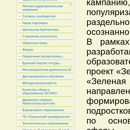
кампанию
Летняя оздоровительная
популяриз
кампания
Сетевое сообщество
раздель
Наши партнеры
осознанно
Школьная библиотека
Страничка психолога
В рамках
Обратная связь
разработа
Форум
Первичная профсоюзна...
образова
Единый портал госуда...
проект «З
Инновационная деятельность
Дистанционное обучение
«Зеле
Методическая работа
напр
Качество общего
образования. ВСОКО
формиров
Движение первых.
Навигаторы детства
подростко
Бережливое образование
ГО «Уральский калейдоскоп»
по осно
Экологическое образование