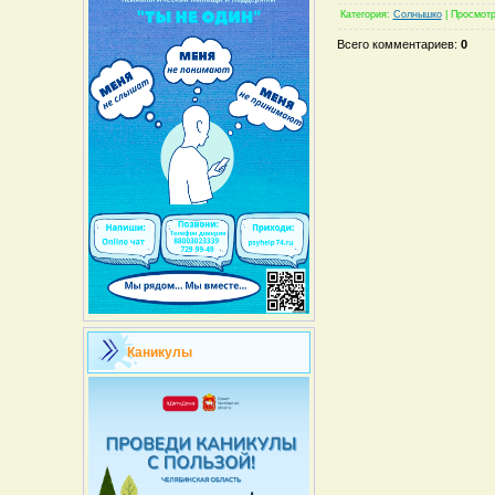
Категория
:
Солнышко
|
Просмот
Всего комментариев
:
0
Каникулы