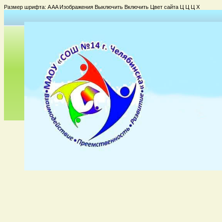
Размер шрифта:
A
A
A
Изображения
Выключить
Включить
Цвет сайта
Ц
Ц
Ц
Х