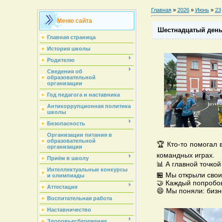
Главная
»
2026
»
Июнь
»
23
Меню сайта
Шестнадцатый день 
Главная страница
История школы
Родителю
Сведения об
образовательной
организации
Год педагога и наставника
Антикоррупционная политика
школы
Безопасность
Организации питания в
образовательной
🏆 Кто-то помогал 
организации
командных играх.
Приём в школу
📊 А главной точкой
Интеллектуальные конкурсы
🏪 Мы открыли свои
и олимпиады
🤝 Каждый попробо
Аттестация
😄 Мы поняли: бизн
Воспитательная работа
Наставничество
Здоровьесбережение