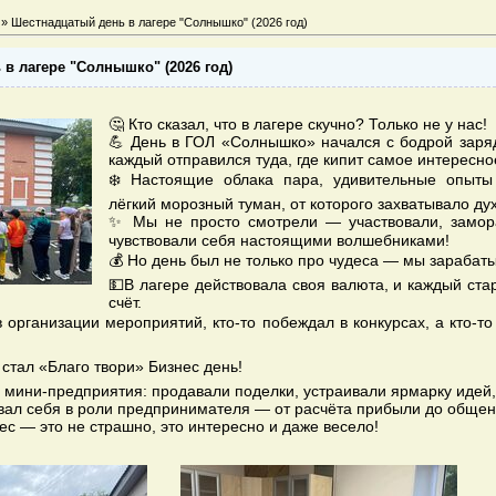
» Шестнадцатый день в лагере "Солнышко" (2026 год)
в лагере "Солнышко" (2026 год)
🤔 Кто сказал, что в лагере скучно? Только не у нас!
💪 День в ГОЛ «Солнышко» начался с бодрой заряд
каждый отправился туда, где кипит самое интересн
❄️ Настоящие облака пара, удивительные опыты
лёгкий морозный туман, от которого захватывало дух
✨ Мы не просто смотрели — участвовали, замор
чувствовали себя настоящими волшебниками!
💰 Но день был не только про чудеса — мы зарабат
💵В лагере действовала своя валюта, и каждый ста
счёт.
в организации мероприятий, кто-то побеждал в конкурсах, а кто-т
 стал «Благо твори» Бизнес день!
 мини-предприятия: продавали поделки, устраивали ярмарку идей,
вал себя в роли предпринимателя — от расчёта прибыли до общен
ес — это не страшно, это интересно и даже весело!