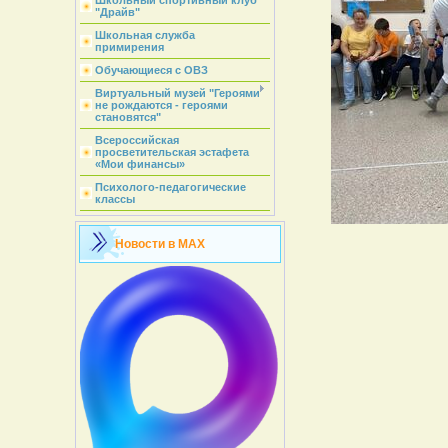
Школьный спортивный клуб
"Драйв"
Школьная служба
примирения
Обучающиеся с ОВЗ
Виртуальный музей "Героями
не рождаются - героями
становятся"
Всероссийская
просветительская эстафета
«Мои финансы»
Психолого-педагогические
классы
Новости в MAX