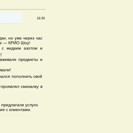
16:30
ки, но уже через час
ое — КРИО Шоу!
 с жидким азотом и
!
аживали предметы и
ывали!
рался пополнить свой
о проявлял смекалку в
 предлагали услуги.
ия с клиентами.