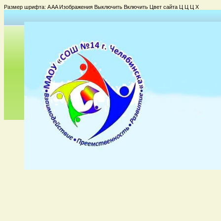
Размер шрифта:
A
A
A
Изображения
Выключить
Включить
Цвет сайта
Ц
Ц
Ц
Х