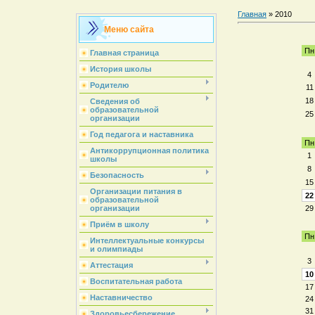
Главная
»
2010
Меню сайта
Пн
Главная страница
История школы
4
Родителю
11
18
Сведения об
образовательной
25
организации
Год педагога и наставника
Пн
Антикоррупционная политика
1
школы
8
Безопасность
15
Организации питания в
22
образовательной
29
организации
Приём в школу
Пн
Интеллектуальные конкурсы
и олимпиады
3
Аттестация
10
Воспитательная работа
17
Наставничество
24
31
Здоровьесбережение