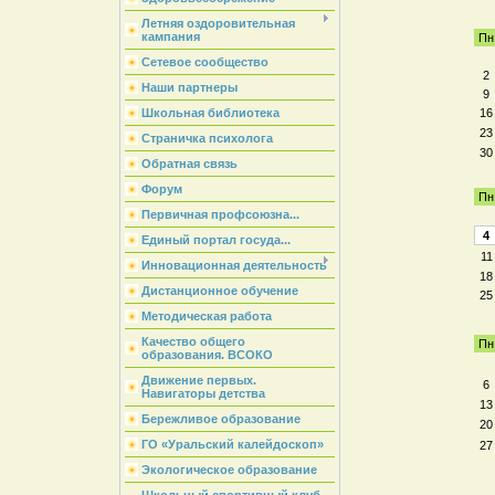
Летняя оздоровительная
кампания
Пн
Сетевое сообщество
2
Наши партнеры
9
16
Школьная библиотека
23
Страничка психолога
30
Обратная связь
Форум
Пн
Первичная профсоюзна...
4
Единый портал госуда...
11
Инновационная деятельность
18
Дистанционное обучение
25
Методическая работа
Качество общего
Пн
образования. ВСОКО
Движение первых.
6
Навигаторы детства
13
Бережливое образование
20
ГО «Уральский калейдоскоп»
27
Экологическое образование