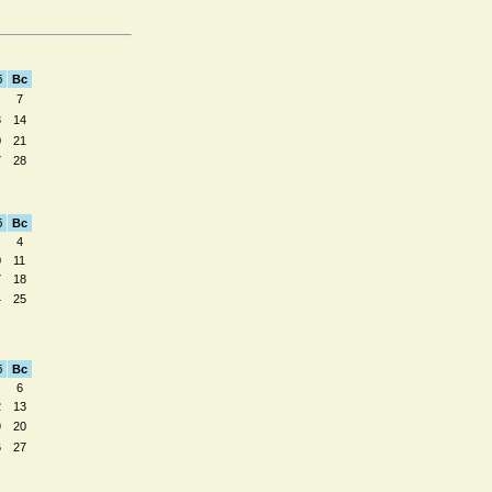
б
Вс
7
3
14
0
21
7
28
б
Вс
4
0
11
7
18
4
25
б
Вс
6
2
13
9
20
6
27