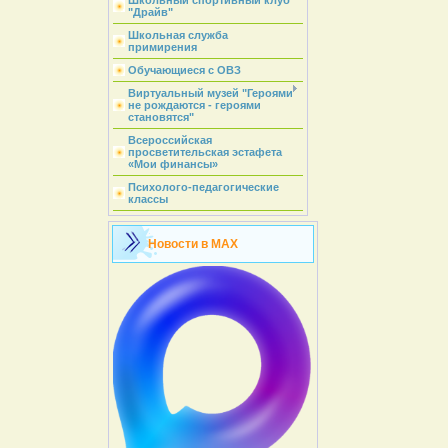
Школьный спортивный клуб
"Драйв"
Школьная служба
примирения
Обучающиеся с ОВЗ
Виртуальный музей "Героями
не рождаются - героями
становятся"
Всероссийская
просветительская эстафета
«Мои финансы»
Психолого-педагогические
классы
Новости в MAX