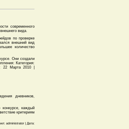
ости современного
 внешнего вида.
рейдов по проверке
вался внешний вид
ольшее количество
курсе. Они создали
пления: Категория:
а: 22 Марта 2010 |
едения дневников,
 конкурсе, каждый
ветствие критериям
: administrator | Дата: