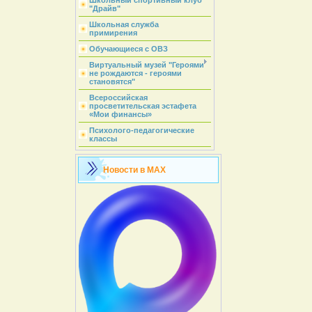
Школьный спортивный клуб
"Драйв"
Школьная служба
примирения
Обучающиеся с ОВЗ
Виртуальный музей "Героями
не рождаются - героями
становятся"
Всероссийская
просветительская эстафета
«Мои финансы»
Психолого-педагогические
классы
Новости в MAX