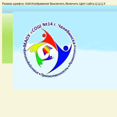
Размер шрифта:
A
A
A
Изображения
Выключить
Включить
Цвет сайта
Ц
Ц
Ц
Х