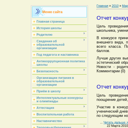
Главная
»
2010
»
Мар
Меню сайта
Отчет конк
Главная страница
Цель проведения
История школы
школьника, умени
Родителю
В конкурсе прини
Сведения об
внешнего вида, 
образовательной
всего класса. П
организации
баллов.
Год педагога и наставника
Лучше других выг
Антикоррупционная политика
эстетический об
школы
Новости - родит
Комментарии (0)
Безопасность
Организации питания в
образовательной
организации
Отчет конк
Приём в школу
Цель проведени
Интеллектуальные конкурсы
поощрение детей,
и олимпиады
Участие в конку
Аттестация
ученический днев
Воспитательная работа
по следующим но
Наставничество
...
Читать дальше 
22 Марта 2010
Здоровьесбережение