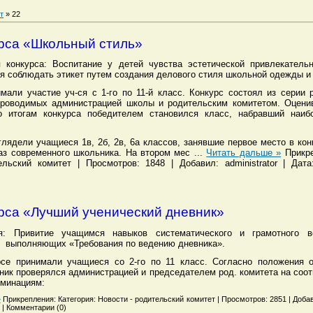
т
»
22
урса «Школьный стиль»
 конкурса: Воспитание у детей чувства эстетической привлекательн
я соблюдать этикет путем создания делового стиля школьной одежды и
мали участие уч-ся с 1-го по 11-й класс. Конкурс состоял из серии 
проводимых администрацией школы и родительским комитетом. Оцени
о итогам конкурса победителем становился класс, набравший наиб
лядели учащиеся 1в, 2б, 2в, 6а классов, занявшие первое место в кон
раз современного школьника. На втором мес
...
Читать дальше »
Прикре
ельский комитет | Просмотров: 1848 | Добавил: administrator | Дат
урса «Лучший ученический дневник»
я: Привитие учащимся навыков систематического и грамотного в
выполняющих «Требования по ведению дневника».
рсе принимали учащиеся со 2-го по 11 класс. Согласно положения о
ник проверялся администрацией и председателем род. комитета на соот
минациям:
»
Прикрепления: Категория: Новости - родительский комитет | Просмотров: 2851 | Добавил
 | Комментарии (0)