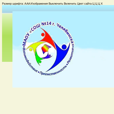
Размер шрифта:
A
A
A
Изображения
Выключить
Включить
Цвет сайта
Ц
Ц
Ц
Х