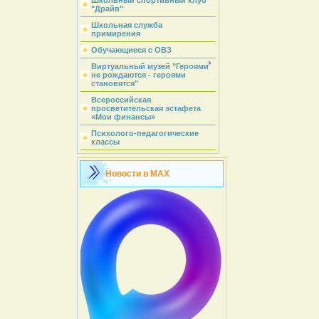
Школьный спортивный клуб
"Драйв"
Школьная служба
примирения
Обучающиеся с ОВЗ
Виртуальный музей "Героями
не рождаются - героями
становятся"
Всероссийская
просветительская эстафета
«Мои финансы»
Психолого-педагогические
классы
Новости в MAX