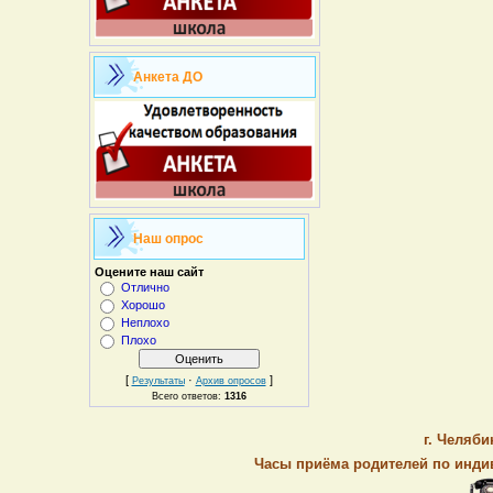
Анкета ДО
Наш опрос
Оцените наш сайт
Отлично
Хорошо
Неплохо
Плохо
[
·
]
Результаты
Архив опросов
Всего ответов:
1316
г. Челяби
Часы приёма родителей по индив