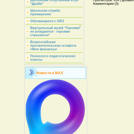
Школьный спортивный клуб
Просмотров: 854 | Добавил:
"Драйв"
Комментарии (0)
Школьная служба
примирения
Обучающиеся с ОВЗ
Виртуальный музей "Героями
не рождаются - героями
становятся"
Всероссийская
просветительская эстафета
«Мои финансы»
Психолого-педагогические
классы
Новости в MAX