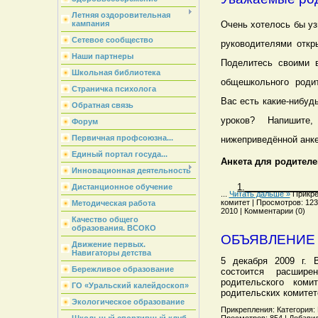
Летняя оздоровительная
кампания
Очень хотелось бы уз
Сетевое сообщество
руководителями откр
Наши партнеры
Поделитесь своими 
Школьная библиотека
общешкольного родит
Страничка психолога
Вас есть какие-нибуд
Обратная связь
уроков? Напишите
Форум
Первичная профсоюзна...
нижеприведённой анке
Единый портал госуда...
Анкета для родителе
Инновационная деятельность
1.______________
Дистанционное обучение
...
Читать дальше »
Прикре
комитет | Просмотров: 1237
Методическая работа
2010 | Комментарии (0)
Качество общего
образования. ВСОКО
ОБЪЯВЛЕНИЕ
Движение первых.
Навигаторы детства
5 декабря
2009 г
. 
Бережливое образование
состоится расшире
родительского коми
ГО «Уральский калейдоскоп»
родительских комитет
Экологическое образование
Прикрепления: Категория: 