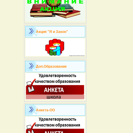
Акция "Я и Закон"
Доп.Образование
Анкета-ОО