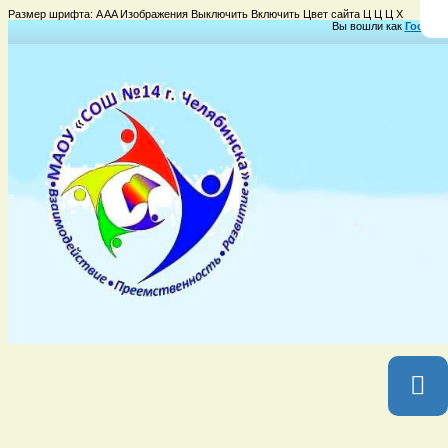
Размер шрифта:
A
A
A
Изображения
Выключить
Включить
Цвет сайта
Ц
Ц
Ц
Х
Вы вошли как
Гость
Гр