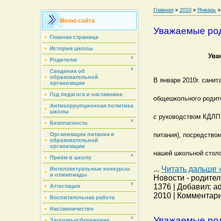
Главная
»
2010
»
Январь
»
Меню сайта
Уважаемые род
Главная страница
История школы
Ува
Родителю
Сведения об
образовательной
В январе 2010г. санит
организации
Год педагога и наставника
общешкольного родите
Антикоррупционная политика
школы
с руководством КДЛП 
Безопасность
питания), посредством
Организации питания в
образовательной
организации
нашей школьной столо
Приём в школу
...
Читать дальше 
Интеллектуальные конкурсы
и олимпиады
Новости - родител
1376 | Добавил: ad
Аттестация
2010 | Комментари
Воспитательная работа
Наставничество
Уважаемые род
Здоровьесбережение