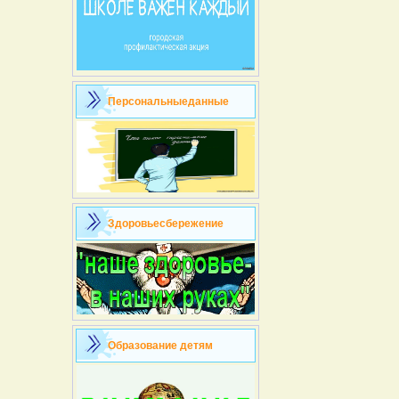
Персональныеданные
Здоровьесбережение
Образование детям