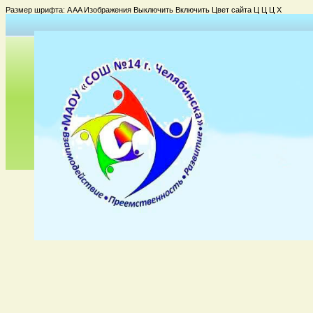
Размер шрифта:
A
A
A
Изображения
Выключить
Включить
Цвет сайта
Ц
Ц
Ц
Х