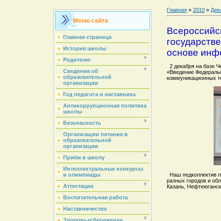
Главная
»
2010
»
Дек
Меню сайта
Всероссийс
Главная страница
государств
История школы
основе ин
Родителю
2 декабря на базе Ч
Сведения об
«Введение Федеральн
образовательной
коммуникационных т
организации
Год педагога и наставника
Антикоррупционная политика
школы
Безопасность
Организации питания в
образовательной
организации
Приём в школу
Интеллектуальные конкурсы
Наш педколлектив пр
и олимпиады
разных городов и об
Аттестация
Казань, Нефтеюганск 
Воспитательная работа
Наставничество
Здоровьесбережение