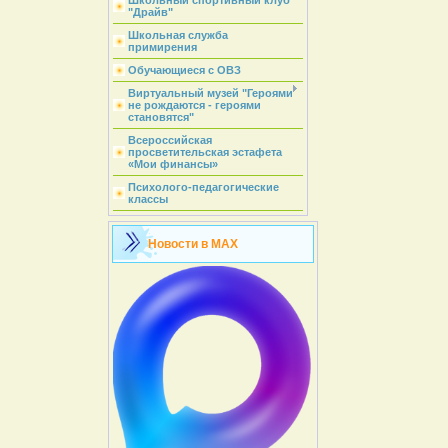
Школьный спортивный клуб
"Драйв"
Школьная служба
примирения
Обучающиеся с ОВЗ
Виртуальный музей "Героями
не рождаются - героями
становятся"
Всероссийская
просветительская эстафета
«Мои финансы»
Психолого-педагогические
классы
Новости в MAX