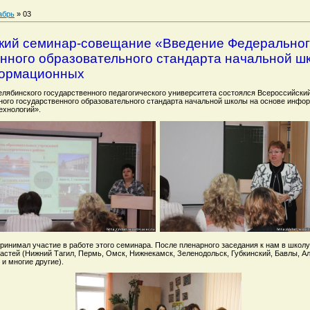
абрь
»
03
кий семинар-совещание «Введение Федерально
енного образовательного стандарта начальной ш
формационных
елябинского государственного педагогического университета состоялся Всероссийск
ого государственного образовательного стандарта начальной школы на основе инфо
ехнологий».
инимал участие в работе этого семинара. После пленарного заседания к нам в школу
ластей (Нижний Тагил, Пермь, Омск, Нижнекамск, Зеленодольск, Губкинский, Бавлы, А
и многие другие).