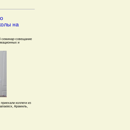
го
колы на
ий семинар-совещание
рмационных и
 приехали коллеги из
лапаевск, Арамиль,