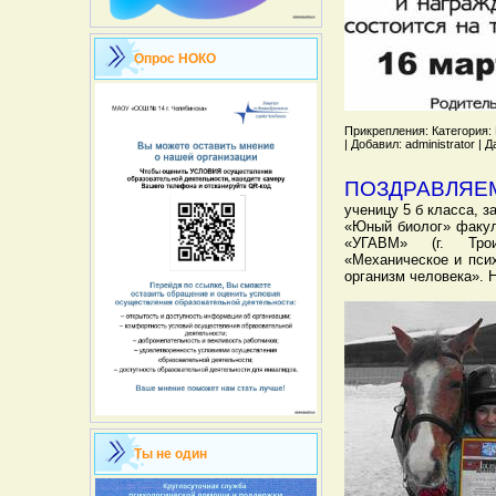
Опрос НОКО
Прикрепления: Категория: 
| Добавил: administrator |
ПОЗДРАВЛЯЕМ
ученицу 5 б класса, 
«Юный биолог» факу
«УГАВМ» (г. Трои
«Механическое и пси
организм человека». 
Ты не один