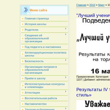
Главная
»
2010
»
Март
»
1
Меню сайта
"Лучший учени
Главная страница
История школы
Родителю
Сведения об
образовательной
организации
Год педагога и наставника
Антикоррупционная политика
школы
Безопасность
Организации питания в
образовательной
организации
Прикрепления: Категория: 
Приём в школу
1107 | Добавил: administra
Интеллектуальные конкурсы
и олимпиады
Результаты IV
Аттестация
стиль»
Воспитательная работа
Наставничество
Здоровьесбережение