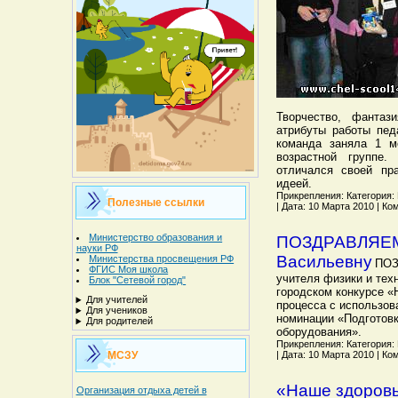
Творчество, фантаз
атрибуты работы пед
команда заняла 1 м
возрастной группе.
отличался своей пра
идеей.
Прикрепления: Категория: Н
Полезные ссылки
| Дата: 10 Марта 2010 | Ко
Министерство образования и
ПОЗДРАВЛЯЕМ 
науки РФ
Васильевну
Министерства просвещения РФ
ПОЗ
ФГИС Моя школа
учителя физики и тех
Блок "Сетевой город"
городском конкурсе «
Для учителей
процесса с использов
Для учеников
номинации «Подготовк
Для родителей
оборудования».
Прикрепления: Категория: Н
| Дата: 10 Марта 2010 | Ко
МСЗУ
«Наше здоровь
Организация отдыха детей в