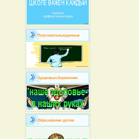
Персональныеданные
Здоровьесбережение
Образование детям