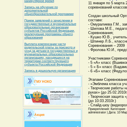
каникулярное время
11 января по 5 марта 
соревнований классо
Запись на обучение по
дополнительной
общеобразовательной программе
Создан школьный Оргк
составе:
Прием заявлений о зачислении в
- Омуралиева Г.М., за
государственные и муниципальные
образовательные организации
- Шилова М.Е., педаго
субъектов Российской Федерации,
Соревнования;
реализующие программы общего
- Кушко Ю.В., учител
образования
- Шпинер Л.Б., классн
Выплата компенсации части
Соревнования – 2009
родительской платы за присмотр и
- Фролова Ю.И., пред
уход за детьми в государственных и
муниципальных образовательных
организациях, находящихся на
Участниками Соревно
территории соответствующего
- 5 «А» класс (Вшивко
субъекта Российской Федерации
- 5 « Б» класс (Бада
- 6 «Б» класс (Федуло
Запись в дошкольную организацию
Этапами Соревновани
ГМУ НОКО
- «Эмблема класса уча
- Творческие работы 
руках» (до 25.02.2010г.
- Творческая защита 
(до 10.03.2010г.)
- Слайд-шоу (видеороли
Прикрепления: Категория: 
administrator | Дата: 10 М
Акция