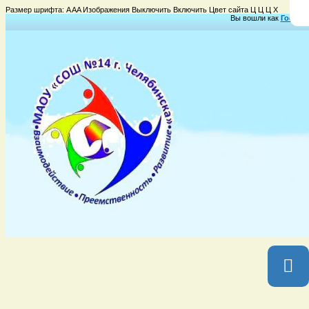
Размер шрифта:
A
A
A
Изображения
Выключить
Включить
Цвет сайта
Ц
Ц
Ц
Х
Вы вошли как
Гость
Г