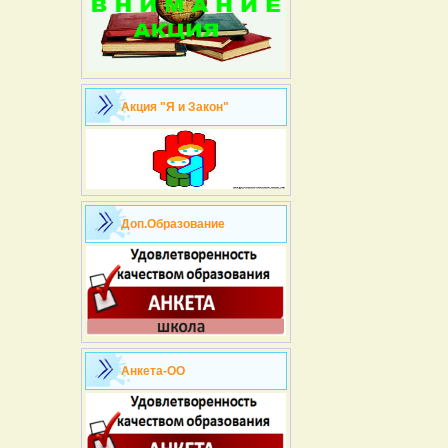
Акция "Я и Закон"
Доп.Образование
Анкета-ОО