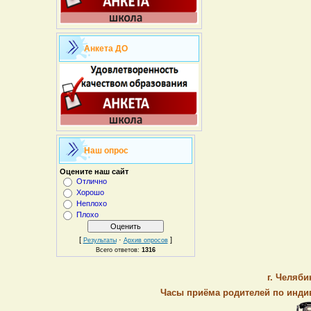
Анкета ДО
Наш опрос
Оцените наш сайт
Отлично
Хорошо
Неплохо
Плохо
[
·
]
Результаты
Архив опросов
Всего ответов:
1316
г. Челяби
Часы приёма родителей по индив