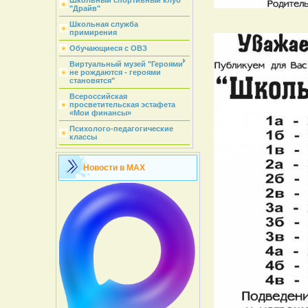
Школьный спортивный клуб
"Драйв"
Школьная служба
примирения
Обучающиеся с ОВЗ
Виртуальный музей "Героями
не рождаются - героями
становятся"
Всероссийская
просветительская эстафета
«Мои финансы»
Психолого-педагогические
классы
Новости в MAX