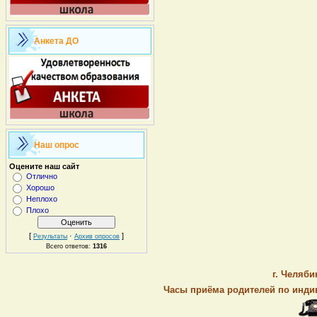
Анкета ДО
Наш опрос
Оцените наш сайт
Отлично
Хорошо
Неплохо
Плохо
[
·
]
Результаты
Архив опросов
Всего ответов:
1316
г. Челяби
Часы приёма родителей по индив