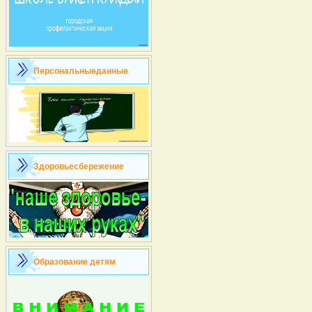
Персональныеданные
Здоровьесбережение
Образование детям