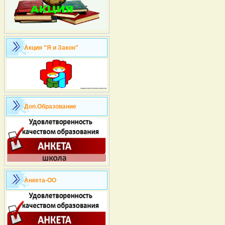
Акция "Я и Закон"
Доп.Образование
Анкета-ОО