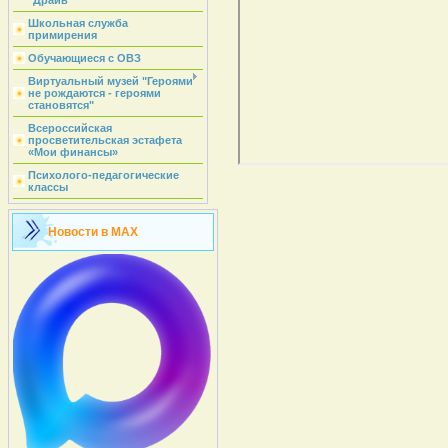
"Драйв"
Школьная служба
примирения
Обучающиеся с ОВЗ
Виртуальный музей "Героями
не рождаются - героями
становятся"
Всероссийская
просветительская эстафета
«Мои финансы»
Психолого-педагогические
классы
Новости в MAX