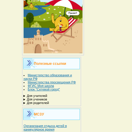
Полезные ссылки
Министерство образования и
науки РФ
Министерства просвещения РФ
ФГИС Моя школа
Блок "Сетевой город"
Для учителей
Для учеников
Для родителей
МСЗУ
Организация отдыха детей в
каникулярное время