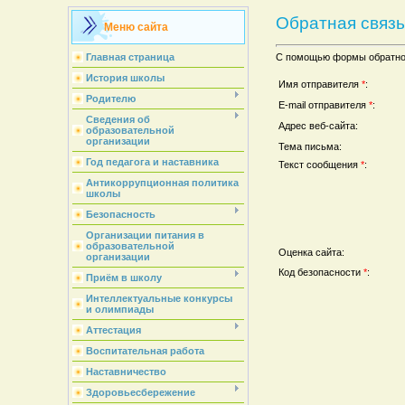
Обратная связь
Меню сайта
Главная страница
С помощью формы обратной
История школы
Имя отправителя
*
:
Родителю
E-mail отправителя
*
:
Сведения об
Адрес веб-сайта:
образовательной
организации
Тема письма:
Год педагога и наставника
Текст сообщения
*
:
Антикоррупционная политика
школы
Безопасность
Организации питания в
образовательной
Оценка сайта:
организации
Код безопасности
*
:
Приём в школу
Интеллектуальные конкурсы
и олимпиады
Аттестация
Воспитательная работа
Наставничество
Здоровьесбережение