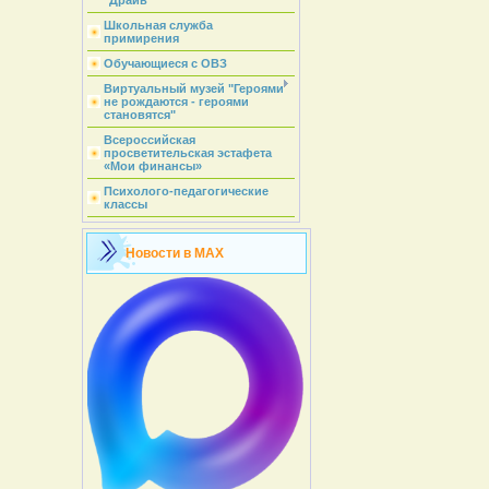
"Драйв"
Школьная служба
примирения
Обучающиеся с ОВЗ
Виртуальный музей "Героями
не рождаются - героями
становятся"
Всероссийская
просветительская эстафета
«Мои финансы»
Психолого-педагогические
классы
Новости в MAX