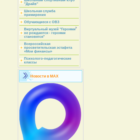
Школьный спортивный клуб
"Драйв"
Школьная служба
примирения
Обучающиеся с ОВЗ
Виртуальный музей "Героями
не рождаются - героями
становятся"
Всероссийская
просветительская эстафета
«Мои финансы»
Психолого-педагогические
классы
Новости в MAX