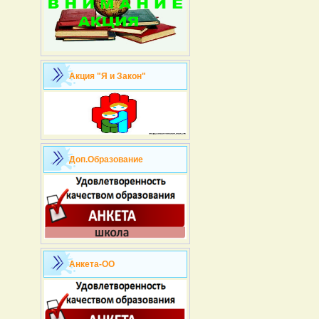
Акция "Я и Закон"
Доп.Образование
Анкета-ОО