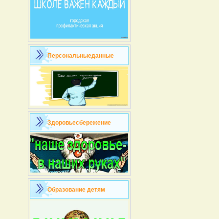
Персональныеданные
Здоровьесбережение
Образование детям