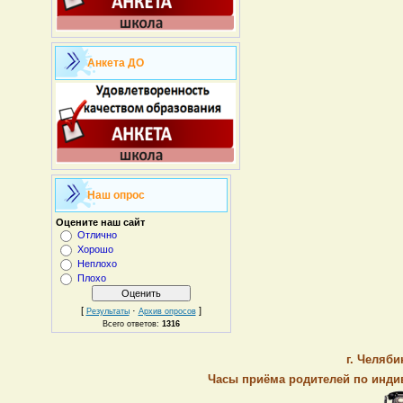
Анкета ДО
Наш опрос
Оцените наш сайт
Отлично
Хорошо
Неплохо
Плохо
[
·
]
Результаты
Архив опросов
Всего ответов:
1316
г. Челяби
Часы приёма родителей по индив