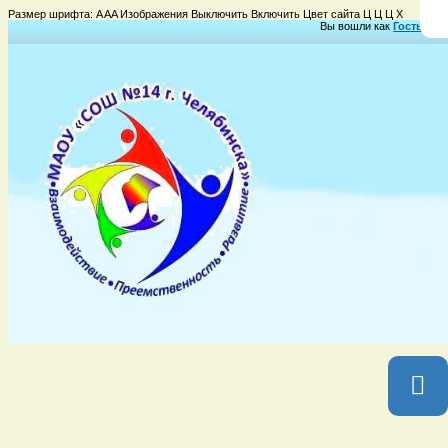
Размер шрифта:
A
A
A
Изображения
Выключить
Включить
Цвет сайта
Ц
Ц
Ц
Х
Вы вошли как
Гость
Груп