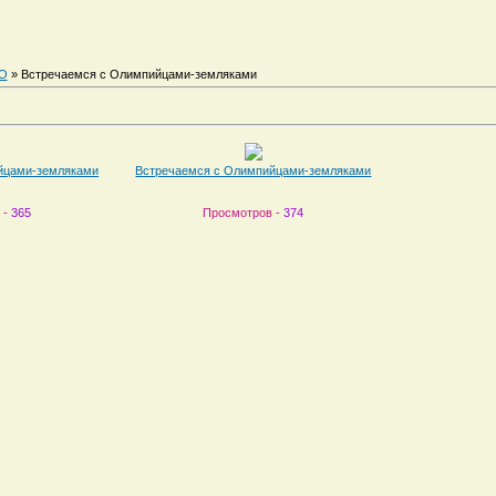
О
» Встречаемся с Олимпийцами-земляками
йцами-земляками
Встречаемся с Олимпийцами-земляками
 -
365
Просмотров -
374