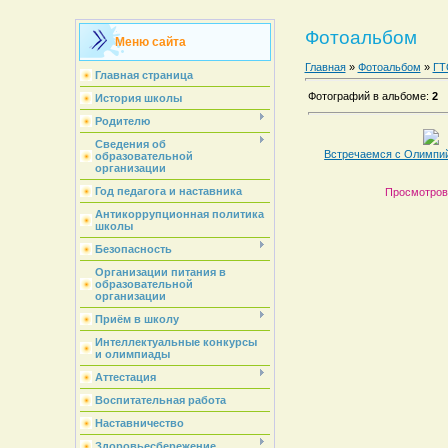
Фотоальбом
Меню сайта
Главная
»
Фотоальбом
»
ГТ
Главная страница
Фотографий в альбоме
:
2
История школы
Родителю
Сведения об
Встречаемся с Олимпи
образовательной
организации
Год педагога и наставника
Просмотров
Антикоррупционная политика
школы
Безопасность
Организации питания в
образовательной
организации
Приём в школу
Интеллектуальные конкурсы
и олимпиады
Аттестация
Воспитательная работа
Наставничество
Здоровьесбережение