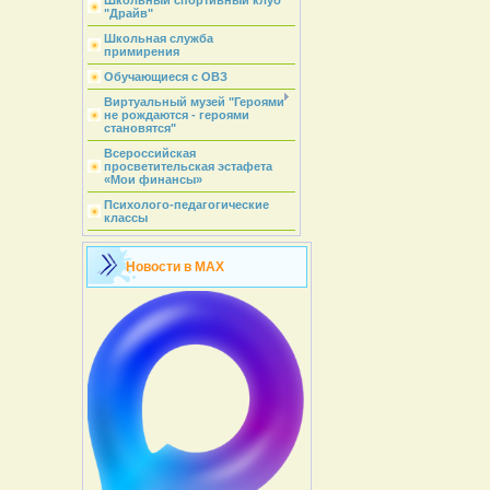
Школьный спортивный клуб
"Драйв"
Школьная служба
примирения
Обучающиеся с ОВЗ
Виртуальный музей "Героями
не рождаются - героями
становятся"
Всероссийская
просветительская эстафета
«Мои финансы»
Психолого-педагогические
классы
Новости в MAX