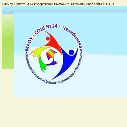
Размер шрифта:
A
A
A
Изображения
Выключить
Включить
Цвет сайта
Ц
Ц
Ц
Х