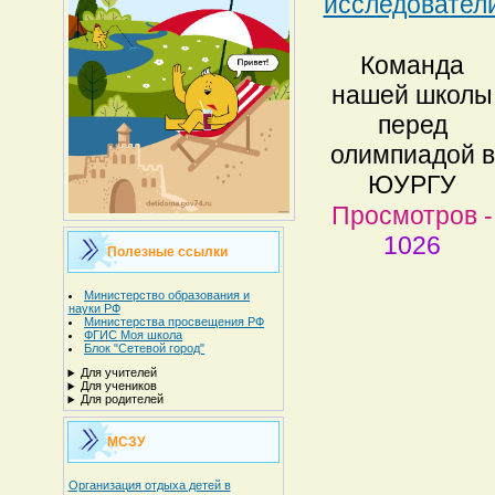
исследовател
Команда
нашей школы
перед
олимпиадой в
ЮУРГУ
Просмотров -
1026
Полезные ссылки
Министерство образования и
науки РФ
Министерства просвещения РФ
ФГИС Моя школа
Блок "Сетевой город"
Для учителей
Для учеников
Для родителей
МСЗУ
Организация отдыха детей в