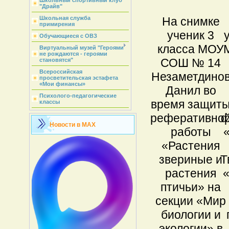
Школьный спортивный клуб
"Драйв"
На снимке
Школьная служба
примирения
ученик 3
Обучающиеся с ОВЗ
класса МОУ
Виртуальный музей "Героями
не рождаются - героями
СОШ № 14
становятся"
Всероссийская
Незаметдино
просветительская эстафета
«Мои финансы»
Данил во
Психолого-педагогические
время защит
классы
реферативно
ф
Новости в MAX
работы
«Растения
звериные и
Т
растения
птичьи» на
секции «Мир
биологии и
экологии» в