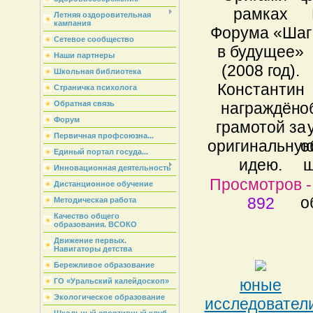
рамках
Летняя оздоровительная
кампания
Форума «Шаг
Сетевое сообщество
в будущее»
Наши партнеры
(2008 год).
Школьная библиотека
Константин
Страничка психолога
награждён
о
Обратная связь
Форум
грамотой за
Первичная профсоюзна...
оригинальну
о
Единый портал госуда...
идею.
ш
Инновационная деятельность
Просмотров -
Дистанционное обучение
о
892
Методическая работа
Качество общего
образования. ВСОКО
Движение первых.
Навигаторы детства
Бережливое образование
юные
ГО «Уральский калейдоскоп»
Экологическое образование
исследовател