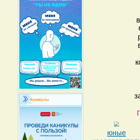
в
к
з
Каникулы
юные