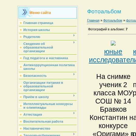
Фотоальбом
Меню сайта
Главная
»
Фотоальбом
»
фотоа
Главная страница
Фотографий в альбоме
:
7
История школы
Родителю
Сведения об
образовательной
юные
организации
исследовател
Год педагога и наставника
Антикоррупционная политика
школы
На снимке
Безопасность
ученик 2
Организации питания в
образовательной
организации
класса МОУ
Приём в школу
СОШ № 14
Интеллектуальные конкурсы
Бравков
и олимпиады
Аттестация
Константин н
Воспитательная работа
конкурсе
Наставничество
«Оригами» в
р
Здоровьесбережение