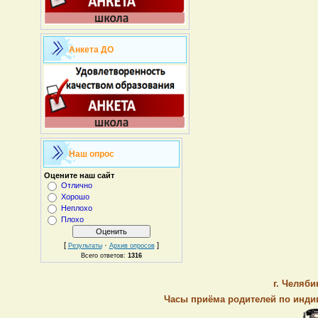
Анкета ДО
Наш опрос
Оцените наш сайт
Отлично
Хорошо
Неплохо
Плохо
[
·
]
Результаты
Архив опросов
Всего ответов:
1316
г. Челяби
Часы приёма родителей по индив