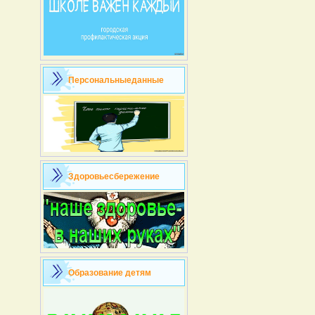
Персональныеданные
Здоровьесбережение
Образование детям