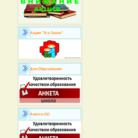
Акция "Я и Закон"
Доп.Образование
Анкета-ОО