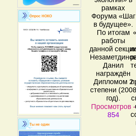
рамках
Форума «Шаг
Опрос НОКО
в будущее».
По итогам
работы
данной секци
и
Незаметдино
р
Данил
т
награждён
Дипломом 2
п
степени (200
год).
с
Просмотров -
с
854
Ты не один