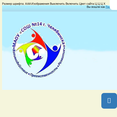
Размер шрифта:
A
A
A
Изображения
Выключить
Включить
Цвет сайта
Ц
Ц
Ц
Х
Вы вошли как
Гость
Гр