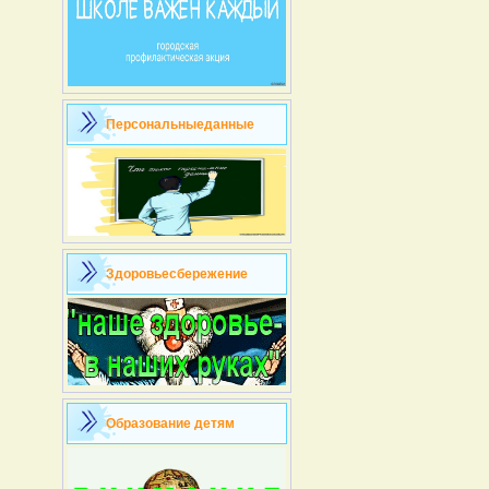
Персональныеданные
Здоровьесбережение
Образование детям