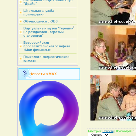
Школьный спортивный клуб
"Драйв"
Школьная служба
примирения
Обучающиеся с ОВЗ
Виртуальный музей "Героями
не рождаются - героями
становятся"
Всероссийская
просветительская эстафета
«Мои финансы»
Психолого-педагогические
классы
Новости в MAX
Категория
:
Новости
|
Просмотров
: 1