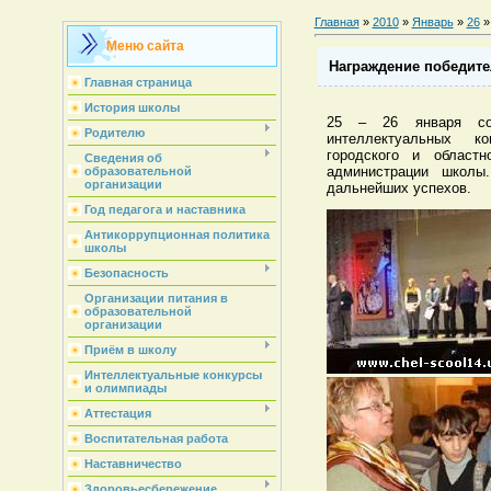
Главная
»
2010
»
Январь
»
26
»
Меню сайта
Награждение победите
Главная страница
История школы
25 – 26 января сос
Родителю
интеллектуальных ко
городского и област
Сведения об
администрации школы
образовательной
организации
дальнейших успехов.
Год педагога и наставника
Антикоррупционная политика
школы
Безопасность
Организации питания в
образовательной
организации
Приём в школу
Интеллектуальные конкурсы
и олимпиады
Аттестация
Воспитательная работа
Наставничество
Здоровьесбережение