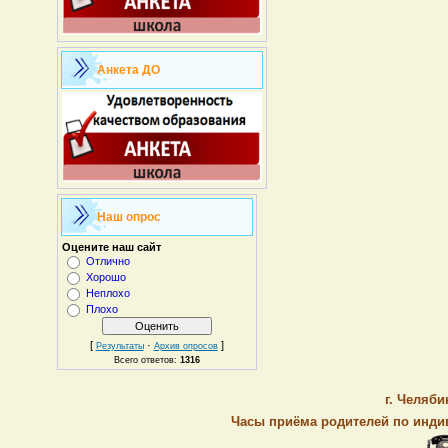
Анкета ДО
Наш опрос
Оцените наш сайт
Отлично
Хорошо
Неплохо
Плохо
[
·
]
Результаты
Архив опросов
Всего ответов:
1316
г. Челяби
Часы приёма родителей по индив