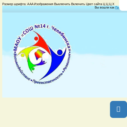
Размер шрифта:
A
A
A
Изображения
Выключить
Включить
Цвет сайта
Ц
Ц
Ц
Х
Вы вошли как
Гость
Г