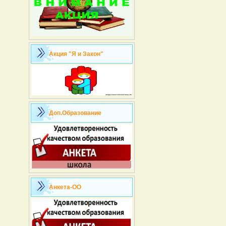
Акция "Я и Закон"
Доп.Образование
Анкета-ОО