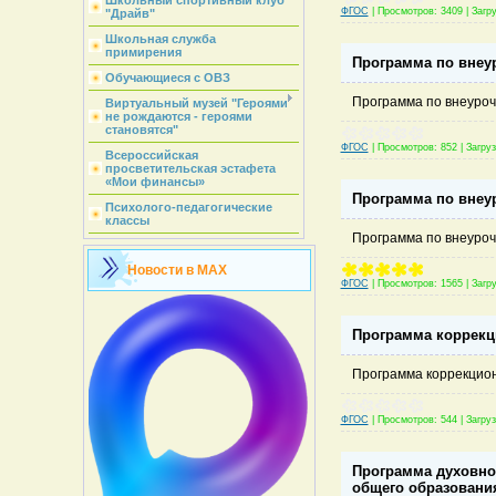
Школьный спортивный клуб
ФГОС
|
Просмотров:
3409
|
Загру
"Драйв"
Школьная служба
примирения
Программа по внеу
Обучающиеся с ОВЗ
Программа по внеуро
Виртуальный музей "Героями
не рождаются - героями
становятся"
ФГОС
|
Просмотров:
852
|
Загруз
Всероссийская
просветительская эстафета
«Мои финансы»
Программа по внеу
Психолого-педагогические
классы
Программа по внеуро
Новости в MAX
ФГОС
|
Просмотров:
1565
|
Загру
Программа коррекц
Программа коррекцио
ФГОС
|
Просмотров:
544
|
Загруз
Программа духовно-
общего образовани