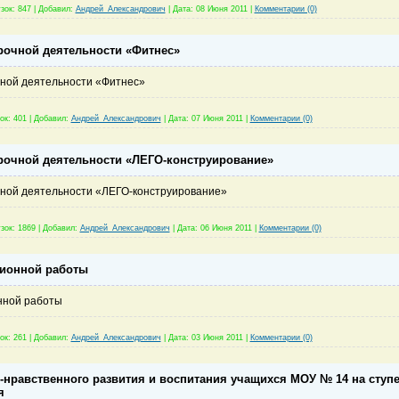
зок:
847
|
Добавил:
Андрей_Александрович
|
Дата:
08 Июня 2011
|
Комментарии (0)
рочной деятельности «Фитнес»
чной деятельности «Фитнес»
ок:
401
|
Добавил:
Андрей_Александрович
|
Дата:
07 Июня 2011
|
Комментарии (0)
рочной деятельности «ЛЕГО-конструирование»
чной деятельности «ЛЕГО-конструирование»
зок:
1869
|
Добавил:
Андрей_Александрович
|
Дата:
06 Июня 2011
|
Комментарии (0)
ионной работы
нной работы
ок:
261
|
Добавил:
Андрей_Александрович
|
Дата:
03 Июня 2011
|
Комментарии (0)
нравственного развития и воспитания учащихся МОУ № 14 на ступ
я