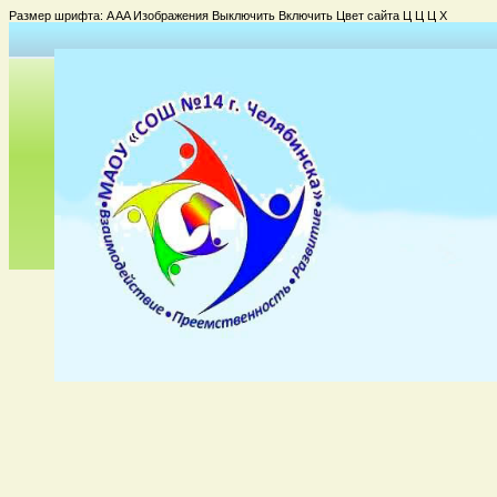
Размер шрифта:
A
A
A
Изображения
Выключить
Включить
Цвет сайта
Ц
Ц
Ц
Х