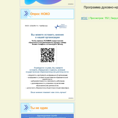
Программа духовно-нр
Опрос НОКО
ФГОС
|
Просмотров:
552
|
Загруз
Ты не один