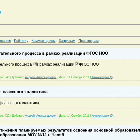
в
званию
·
Рейтингу
·
Комментариям
·
Загрузкам
·
Просмотрам
тательного процесса в рамках реализации ФГОС НОО
тельного процесса в рамках реализации ФГОС НОО
ок:
340
|
Добавил:
Андрей_Александрович
|
Дата:
14 Октября 2011
|
Комментарии (0)
 классного коллектива
классного коллектива
ок:
420
|
Добавил:
Андрей_Александрович
|
Дата:
14 Октября 2011
|
Комментарии (0)
стижения планируемых результатов освоения основной образовате
 образования МОУ №14 г. Челяб