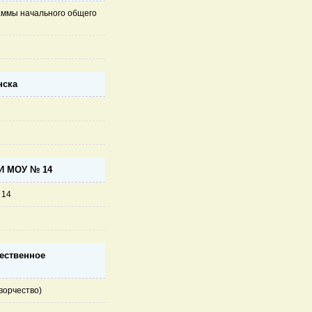
аммы начального общего
нска
 МОУ № 14
 14
ественное
ворчество)