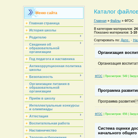
Каталог файло
Меню сайта
Главная
»
Файлы
» ФГОС
Главная страница
В категории материалов
:
24
История школы
Показано материалов
:
1-10
Родителю
Сортировать по
:
Дате
·
На
Сведения об
образовательной
организации
Организация воспи
Год педагога и наставника
Организация воспита
Антикоррупционная политика
школы
ФГОС
|
Просмотров:
549
|
Загруз
Безопасность
Организации питания в
образовательной
Программа развития
организации
Приём в школу
Программа развития 
Интеллектуальные конкурсы
и олимпиады
ФГОС
|
Просмотров:
656
|
Загруз
Аттестация
Воспитательная работа
Система оценки до
Наставничество
начального общего
Здоровьесбережение