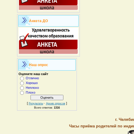
Анкета ДО
Наш опрос
Оцените наш сайт
Отлично
Хорошо
Неплохо
Плохо
[
·
]
Результаты
Архив опросов
Всего ответов:
1316
г. Челяби
Часы приёма родителей по индив