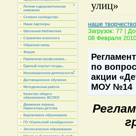
улиц»
Летняя оздоровительная
кампания
Сетевое сообщество
наше творчеств
Наши партнеры
Загрузок:
77
|
До
Школьная библиотека
08 Февраля 201
Страничка психолога
Обратная связь
Форум
Регламент
Первичная профсоюзна...
по вопро
Единый портал госуда...
Инновационная деятельность
акции «Де
Дистанционное обучение
МОУ №14
Методическая работа
Качество общего
образования. ВСОКО
Реглам
Движение первых.
Навигаторы детства
Бережливое образование
г
ГО «Уральский калейдоскоп»
Экологическое образование