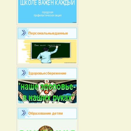
Персональныеданные
Здоровьесбережение
Образование детям