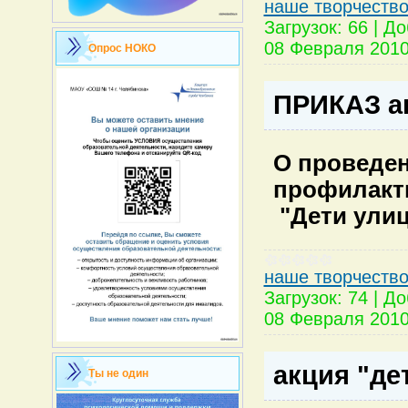
наше творчеств
Загрузок:
66
|
До
08 Февраля 201
Опрос НОКО
ПРИКАЗ а
О проведе
профилакт
"Дети ули
наше творчеств
Загрузок:
74
|
До
08 Февраля 201
акция "де
Ты не один