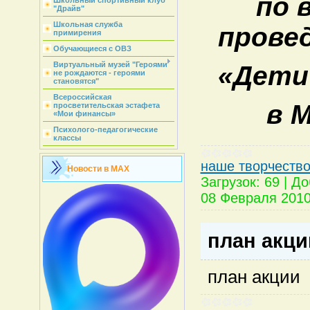
по 
Школьный спортивный клуб
"Драйв"
Школьная служба
прове
примирения
Обучающиеся с ОВЗ
Виртуальный музей "Героями
«Дети
не рождаются - героями
становятся"
Всероссийская
в 
просветительская эстафета
«Мои финансы»
Психолого-педагогические
классы
наше творчеств
Новости в MAX
Загрузок:
69
|
До
08 Февраля 201
план акци
план акции