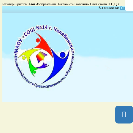
Размер шрифта:
A
A
A
Изображения
Выключить
Включить
Цвет сайта
Ц
Ц
Ц
Х
Вы вошли как
Гость
Гр