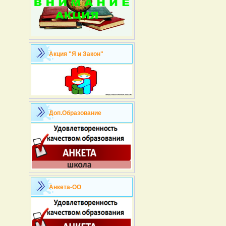
Акция "Я и Закон"
Доп.Образование
Анкета-ОО