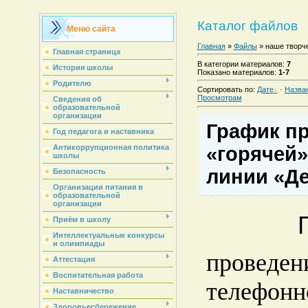
Каталог файлов
Меню сайта
Главная
»
Файлы
» наше творч
Главная страница
В категории материалов
:
7
История школы
Показано материалов
:
1-7
Родителю
Сортировать по
:
Дате
·
Назва
Просмотрам
Сведения об
образовательной
организации
График п
Год педагога и наставника
«горячей
Антикоррупционная политика
школы
линии «Де
Безопасность
Организации питания в
образовательной
организации
Приём в школу
Интеллектуальные конкурсы
и олимпиады
проведен
Аттестация
Воспитательная работа
телефонн
Наставничество
Здоровьесбережение