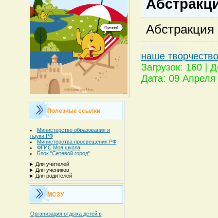
Абстракци
Абстракция 
наше творчеств
Загрузок:
160
|
Д
Дата:
09 Апреля
Полезные ссылки
Министерство образования и
науки РФ
Министерства просвещения РФ
ФГИС Моя школа
Блок "Сетевой город"
Для учителей
Для учеников
Для родителей
МСЗУ
Организация отдыха детей в