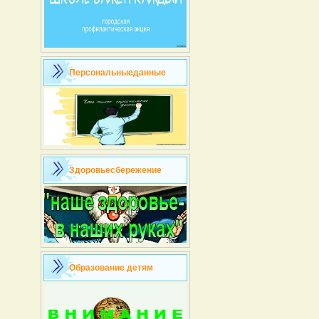
Персональныеданные
Здоровьесбережение
Образование детям