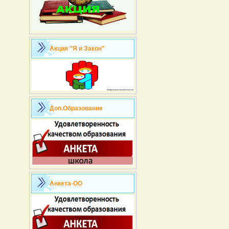
Акция "Я и Закон"
Доп.Образование
Анкета-ОО