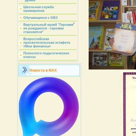
"Драйв"
Школьная служба
примирения
Обучающиеся с ОВЗ
Виртуальный музей "Героями
не рождаются - героями
становятся"
Всероссийская
просветительская эстафета
«Мои финансы»
Психолого-педагогические
классы
Новости в MAX