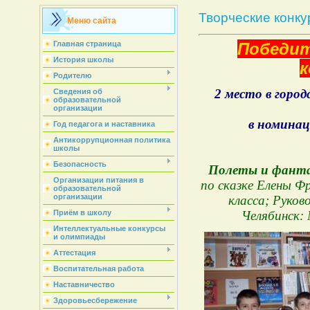
Творческие конк
Меню сайта
Главная страница
Победит
История школы
к
Родителю
2 место в город
Сведения об
образовательной
организации
в номина
Год педагога и наставника
Антикоррупционная политика
школы
Безопасность
Полеты и фанта
Организации питания в
по сказке Елены Ф
образовательной
организации
класса; Руков
Приём в школу
Челябинск: 
Интеллектуальные конкурсы
и олимпиады
Аттестация
Воспитательная работа
Наставничество
Здоровьесбережение