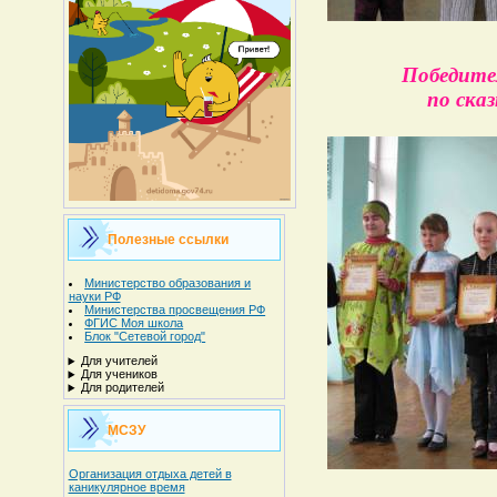
Победител
по ска
Полезные ссылки
Министерство образования и
науки РФ
Министерства просвещения РФ
ФГИС Моя школа
Блок "Сетевой город"
Для учителей
Для учеников
Для родителей
МСЗУ
Организация отдыха детей в
каникулярное время