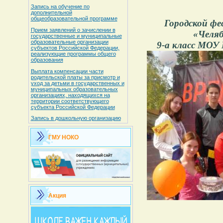
Запись на обучение по
дополнительной
общеобразовательной программе
Городской фе
Прием заявлений о зачислении в
«Челя
государственные и муниципальные
образовательные организации
9-а класс МОУ 
субъектов Российской Федерации,
реализующие программы общего
образования
Выплата компенсации части
родительской платы за присмотр и
уход за детьми в государственных и
муниципальных образовательных
организациях, находящихся на
территории соответствующего
субъекта Российской Федерации
Запись в дошкольную организацию
ГМУ НОКО
Акция