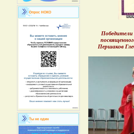
Опрос НОКО
Победители 
посвященног
Першаков Глеб
Ты не один