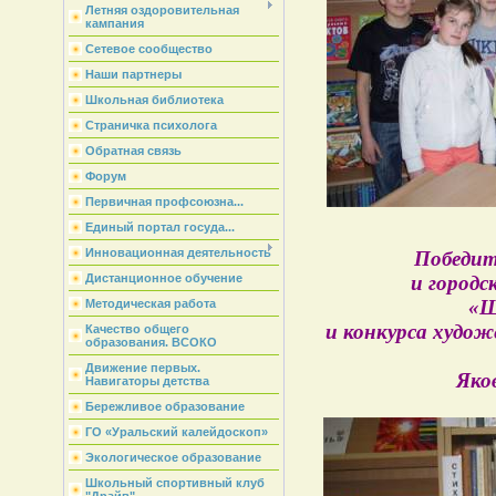
Летняя оздоровительная
кампания
Сетевое сообщество
Наши партнеры
Школьная библиотека
Страничка психолога
Обратная связь
Форум
Первичная профсоюзна...
Единый портал госуда...
Инновационная деятельность
Победит
Дистанционное обучение
и городс
«Ш
Методическая работа
и конкурса худож
Качество общего
образования. ВСОКО
Движение первых.
Яко
Навигаторы детства
Бережливое образование
ГО «Уральский калейдоскоп»
Экологическое образование
Школьный спортивный клуб