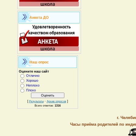
Анкета ДО
Наш опрос
Оцените наш сайт
Отлично
Хорошо
Неплохо
Плохо
[
·
]
Результаты
Архив опросов
Всего ответов:
1316
г. Челяби
Часы приёма родителей по индив