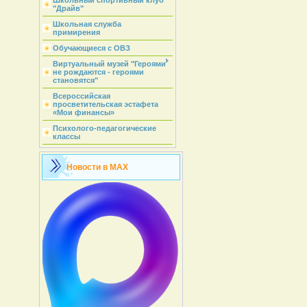
Школьный спортивный клуб
"Драйв"
Школьная служба
примирения
Обучающиеся с ОВЗ
Виртуальный музей "Героями
не рождаются - героями
становятся"
Всероссийская
просветительская эстафета
«Мои финансы»
Психолого-педагогические
классы
Новости в MAX