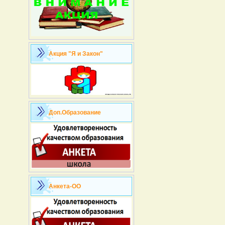
Акция "Я и Закон"
Доп.Образование
Анкета-ОО