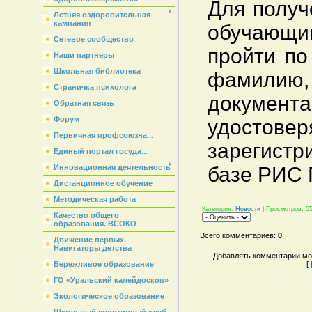
Для получ
Летняя оздоровительная
кампания
обучающи
Сетевое сообщество
пройти п
Наши партнеры
Школьная библиотека
фамилию
Страничка психолога
документа
Обратная связь
Форум
удостовер
Первичная профсоюзна...
зарегист
Единый портал госуда...
базе РИС
Инновационная деятельность
Дистанционное обучение
Методическая работа
Категория
:
Новости
|
Просмотров
: 5
Качество общего
образования. ВСОКО
Всего комментариев
:
0
Движение первых.
Навигаторы детства
Добавлять комментарии мог
[
Бережливое образование
ГО «Уральский калейдоскоп»
Экологическое образование