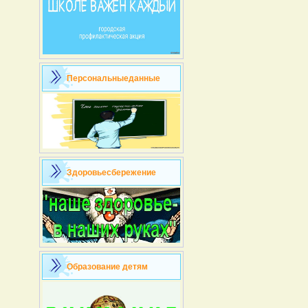
Персональныеданные
Здоровьесбережение
Образование детям