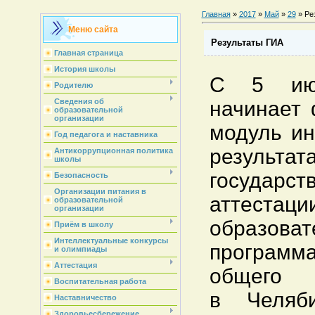
Главная
»
2017
»
Май
»
29
» Ре
Меню сайта
Результаты ГИА
Главная страница
История школы
С 5 ию
Родителю
начинает 
Сведения об
образовательной
организации
модуль и
Год педагога и наставника
результат
Антикоррупционная политика
школы
государст
Безопасность
Организации питания в
атте
образовательной
организации
образова
Приём в школу
Интеллектуальные конкурсы
програм
и олимпиады
Аттестация
общего
Воспитательная работа
в Челяби
Наставничество
Здоровьесбережение