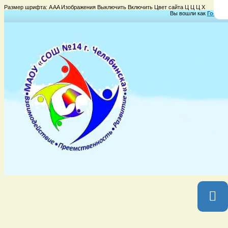
Размер шрифта:
A
A
A
Изображения
Выключить
Включить
Цвет сайта
Ц
Ц
Ц
Х
Вы вошли как
Гость
Г