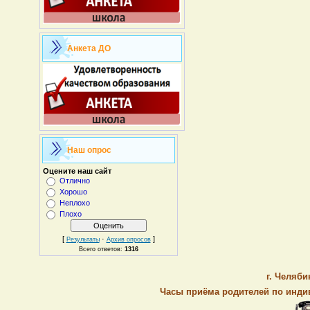
Анкета ДО
Наш опрос
Оцените наш сайт
Отлично
Хорошо
Неплохо
Плохо
[
·
]
Результаты
Архив опросов
Всего ответов:
1316
г. Челяби
Часы приёма родителей по индив