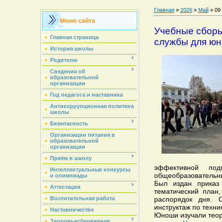
Главная
»
2026
»
Май
»
09
Меню сайта
Учебные сборы
Главная страница
службы для юн
История школы
Родителю
Сведения об
образовательной
организации
Год педагога и наставника
Антикоррупционная политика
школы
Безопасность
Организации питания в
образовательной
организации
Приём в школу
эффективной под
Интеллектуальные конкурсы
общеобразовательны
и олимпиады
Был издан приказ 
Аттестация
тематический план
Воспитательная работа
распорядок дня. 
инструктаж по техни
Наставничество
Юноши изучали теор
Здоровьесбережение