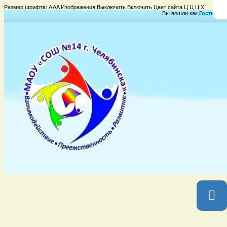
Размер шрифта:
A
A
A
Изображения
Выключить
Включить
Цвет сайта
Ц
Ц
Ц
Х
Вы вошли как
Гость
Груп