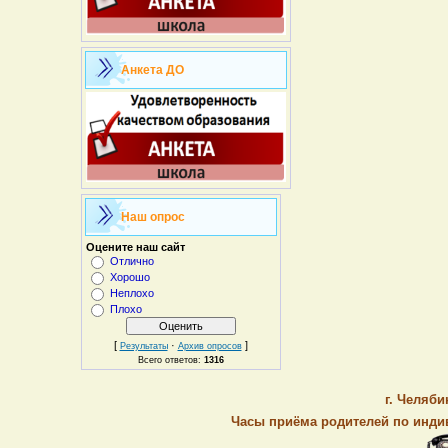
Анкета ДО
Наш опрос
Оцените наш сайт
Отлично
Хорошо
Неплохо
Плохо
[
·
]
Результаты
Архив опросов
Всего ответов:
1316
г. Челяби
Часы приёма родителей по индив