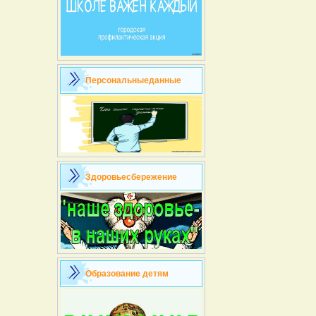
Персональныеданные
Здоровьесбережение
Образование детям