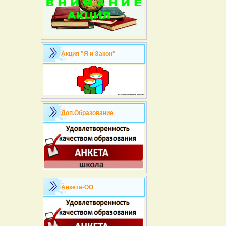
Акция "Я и Закон"
Доп.Образование
Анкета-ОО