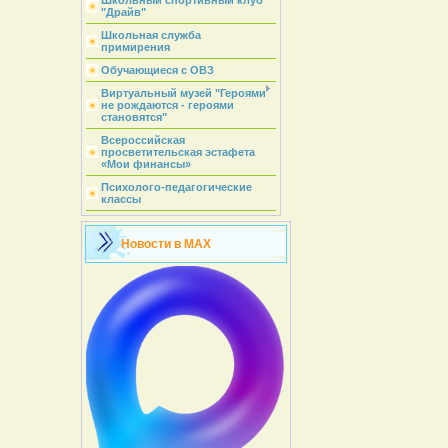
Школьный спортивный клуб
"Драйв"
Школьная служба
примирения
Обучающиеся с ОВЗ
Виртуальный музей "Героями
не рождаются - героями
становятся"
Всероссийская
просветительская эстафета
«Мои финансы»
Психолого-педагогические
классы
Новости в MAX