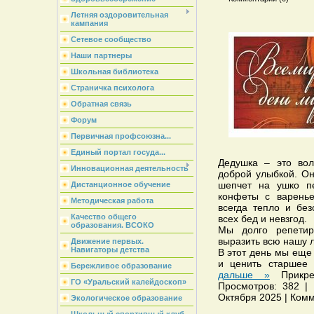
Летняя оздоровительная
кампания
Сетевое сообщество
Наши партнеры
Школьная библиотека
Страничка психолога
Обратная связь
Форум
Первичная профсоюзна...
Единый портал госуда...
Дедушка – это во
Инновационная деятельность
доброй улыбкой. Он
шепчет на ушко п
Дистанционное обучение
конфеты с варенье
Методическая работа
всегда тепло и без
Качество общего
всех бед и невзгод.
образования. ВСОКО
Мы долго репетир
выразить всю нашу л
Движение первых.
Навигаторы детства
В этот день мы еще 
и ценить старшее
Бережливое образование
дальше »
Прикр
ГО «Уральский калейдоскоп»
Просмотров: 382 | Д
Октября 2025 | Комм
Экологическое образование