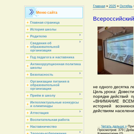
Главная
»
2025
»
Октябрь
Меню сайта
Всероссийский
Главная страница
История школы
Родителю
Сведения об
образовательной
организации
Год педагога и наставника
Антикоррупционная политика
школы
Безопасность
Организации питания в
образовательной
не одного десятка ле
организации
Цель урока:
Довести
Приём в школу
порядке действий п
«ВНИМАНИЕ ВСЕМ!
Интеллектуальные конкурсы
историей возник
и олимпиады
действиям населени
Аттестация
Воспитательная работа
...
Читать дальше »
При
Наставничество
Просмотров: 379 | Добав
Комментарии (0)
Здоровьесбережение