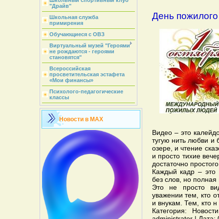
Школьный спортивный клуб
"Драйв"
День пожилого
Школьная служба
примирения
Обучающиеся с ОВЗ
Виртуальный музей "Героями
не рождаются - героями
становятся"
Всероссийская
просветительская эстафета
«Мои финансы»
Психолого-педагогические
классы
Новости в MAX
Видео – это калейд
тугую нить любви и 
озере, и чтение сказ
и просто тихие вече
достаточно простого
Каждый кадр – это 
без слов, но полная
Это не просто ви
уважении тем, кто о
и внукам. Тем, кто 
Категория: Новост
administrator | Дата