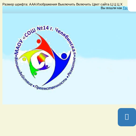
Размер шрифта:
A
A
A
Изображения
Выключить
Включить
Цвет сайта
Ц
Ц
Ц
Х
Вы вошли как
Гость
Гр