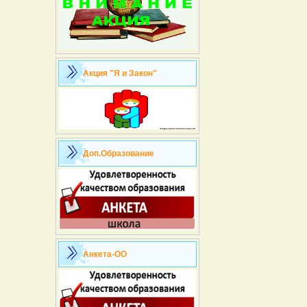
Акция "Я и Закон"
Доп.Образование
Анкета-ОО