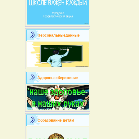
Персональныеданные
Здоровьесбережение
Образование детям