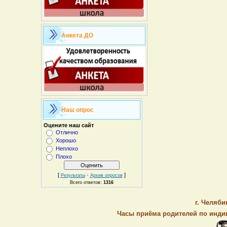
Анкета ДО
Наш опрос
Оцените наш сайт
Отлично
Хорошо
Неплохо
Плохо
[
·
]
Результаты
Архив опросов
Всего ответов:
1316
г. Челяби
Часы приёма родителей по индив