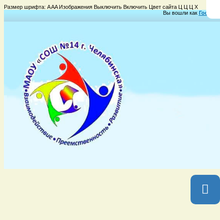
Размер шрифта:
A
A
A
Изображения
Выключить
Включить
Цвет сайта
Ц
Ц
Ц
Х
Вы вошли как
Гость
Гр