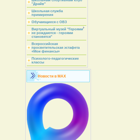
Школьный спортивный клуб
"Драйв"
Школьная служба
примирения
Обучающиеся с ОВЗ
Виртуальный музей "Героями
не рождаются - героями
становятся"
Всероссийская
просветительская эстафета
«Мои финансы»
Психолого-педагогические
классы
Новости в MAX