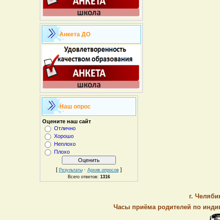
Анкета ДО
Наш опрос
Оцените наш сайт
Отлично
Хорошо
Неплохо
Плохо
[
·
]
Результаты
Архив опросов
Всего ответов:
1316
г. Челяби
Часы приёма родителей по индив