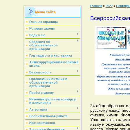
Главная
»
2022
»
Сентябр
Меню сайта
Всероссийская
Главная страница
История школы
Родителю
Сведения об
образовательной
организации
Год педагога и наставника
Антикоррупционная политика
школы
Безопасность
Организации питания в
образовательной
организации
Приём в школу
Интеллектуальные конкурсы
и олимпиады
24 общеобразовател
Аттестация
русскому языку, ино
физике, химии, биол
Воспитательная работа
Участвовать в олимп
Наставничество
языку и окружающем
класса. Можно приня
Здоровьесбережение