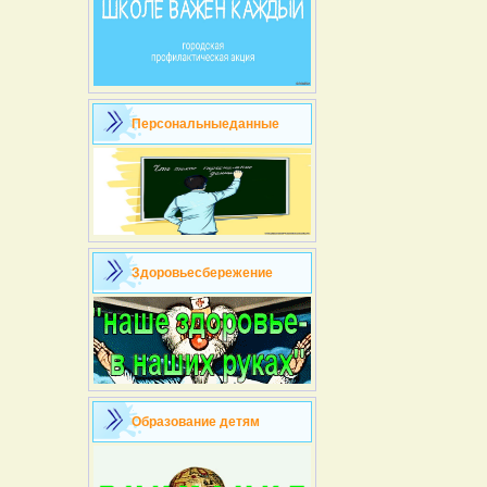
Персональныеданные
Здоровьесбережение
Образование детям