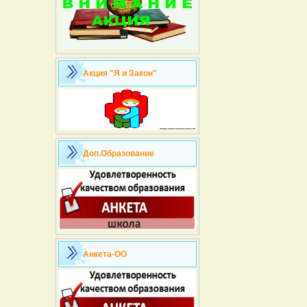
Акция "Я и Закон"
Доп.Образование
Анкета-ОО