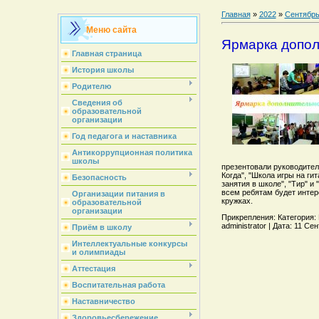
Главная
»
2022
»
Сентябр
Меню сайта
Ярмарка допол
Главная страница
История школы
Родителю
Сведения об
образовательной
организации
Год педагога и наставника
Антикоррупционная политика
школы
презентовали руководители
Когда", "Школа игры на ги
Безопасность
занятия в школе", "Тир" и
всем ребятам будет инте
Организации питания в
кружках.
образовательной
организации
Прикрепления: Категория: 
administrator | Дата: 11 С
Приём в школу
Интеллектуальные конкурсы
и олимпиады
Аттестация
Воспитательная работа
Наставничество
Здоровьесбережение