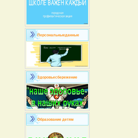
Персональныеданные
Здоровьесбережение
Образование детям