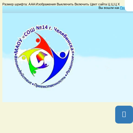
Размер шрифта:
A
A
A
Изображения
Выключить
Включить
Цвет сайта
Ц
Ц
Ц
Х
Вы вошли как
Гость
Гр