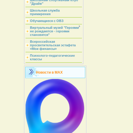
Школьный спортивный клуб
"Драйв"
Школьная служба
примирения
Обучающиеся с ОВЗ
Виртуальный музей "Героями
не рождаются - героями
становятся"
Всероссийская
просветительская эстафета
«Мои финансы»
Психолого-педагогические
классы
Новости в MAX