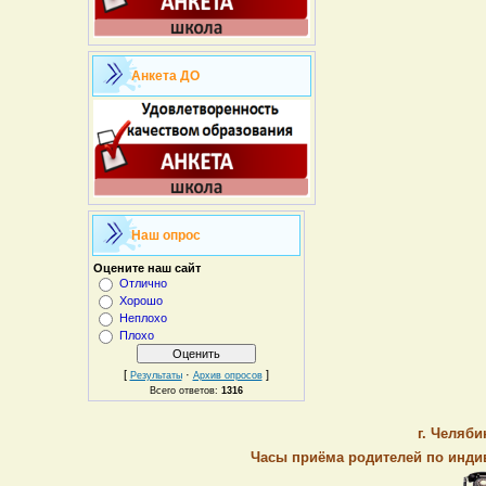
Анкета ДО
Наш опрос
Оцените наш сайт
Отлично
Хорошо
Неплохо
Плохо
[
·
]
Результаты
Архив опросов
Всего ответов:
1316
г. Челяби
Часы приёма родителей по индив