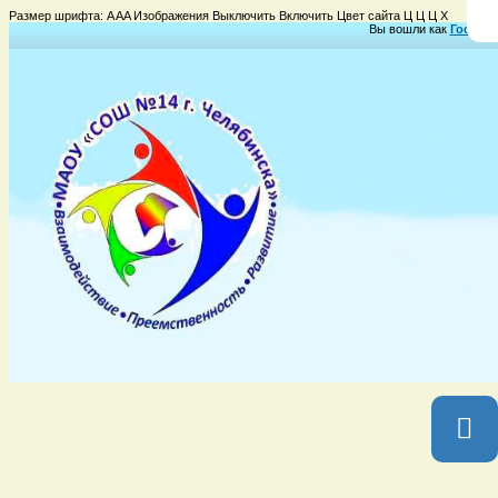
Размер шрифта:
A
A
A
Изображения
Выключить
Включить
Цвет сайта
Ц
Ц
Ц
Х
Вы вошли как
Гость
Гр