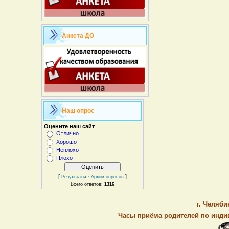
Анкета ДО
Наш опрос
Оцените наш сайт
Отлично
Хорошо
Неплохо
Плохо
[
·
]
Результаты
Архив опросов
Всего ответов:
1316
г. Челяби
Часы приёма родителей по индив