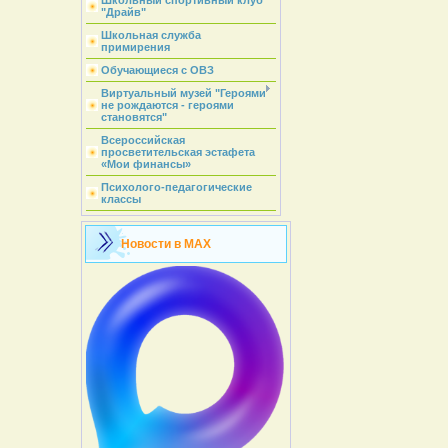
Школьный спортивный клуб
"Драйв"
Школьная служба
примирения
Обучающиеся с ОВЗ
Виртуальный музей "Героями
не рождаются - героями
становятся"
Всероссийская
просветительская эстафета
«Мои финансы»
Психолого-педагогические
классы
Новости в MAX