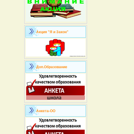
Акция "Я и Закон"
Доп.Образование
Анкета-ОО