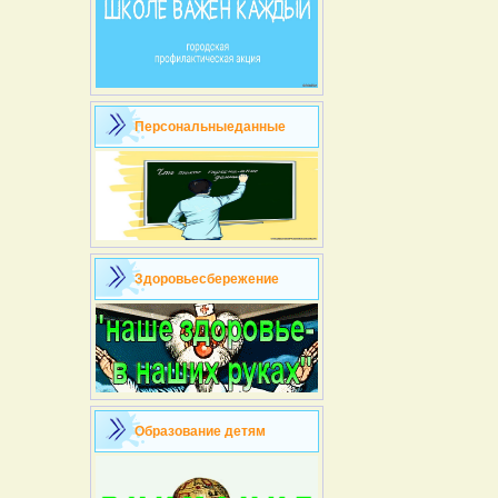
Персональныеданные
Здоровьесбережение
Образование детям