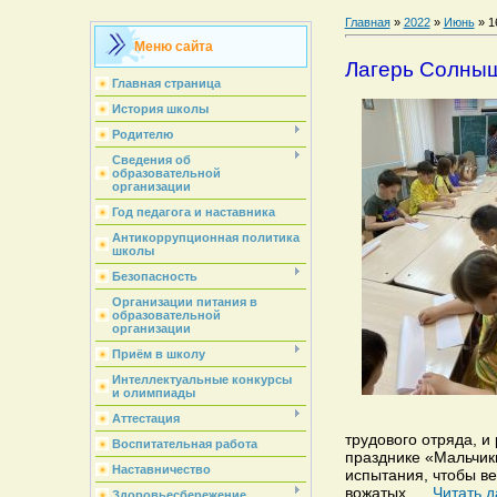
Главная
»
2022
»
Июнь
»
1
Меню сайта
Лагерь Солны
Главная страница
История школы
Родителю
Сведения об
образовательной
организации
Год педагога и наставника
Антикоррупционная политика
школы
Безопасность
Организации питания в
образовательной
организации
Приём в школу
Интеллектуальные конкурсы
и олимпиады
Аттестация
трудового отряда, 
Воспитательная работа
празднике «Мальчик
Наставничество
испытания, чтобы в
вожатых.
...
Читать 
Здоровьесбережение