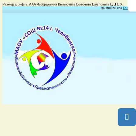
Размер шрифта:
A
A
A
Изображения
Выключить
Включить
Цвет сайта
Ц
Ц
Ц
Х
Вы вошли как
Гость
Гр