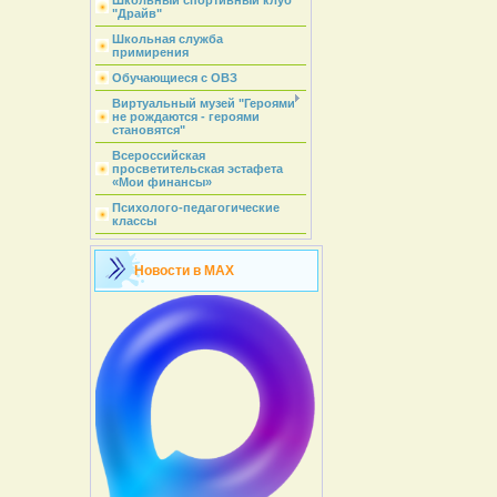
Школьный спортивный клуб
"Драйв"
Школьная служба
примирения
Обучающиеся с ОВЗ
Виртуальный музей "Героями
не рождаются - героями
становятся"
Всероссийская
просветительская эстафета
«Мои финансы»
Психолого-педагогические
классы
Новости в MAX