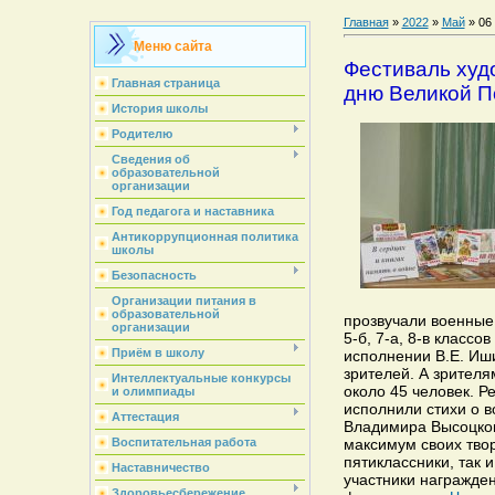
Главная
»
2022
»
Май
»
06
Меню сайта
Фестиваль худ
Главная страница
дню Великой 
История школы
Родителю
Сведения об
образовательной
организации
Год педагога и наставника
Антикоррупционная политика
школы
Безопасность
Организации питания в
образовательной
прозвучали военные 
организации
5-б, 7-а, 8-в классо
Приём в школу
исполнении В.Е. Иш
зрителей. А зрителя
Интеллектуальные конкурсы
около 45 человек. Р
и олимпиады
исполнили стихи о в
Аттестация
Владимира Высоцког
Воспитательная работа
максимум своих твор
пятиклассники, так 
Наставничество
участники награжде
Здоровьесбережение