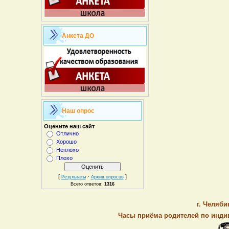
Анкета ДО
Наш опрос
Оцените наш сайт
Отлично
Хорошо
Неплохо
Плохо
[
·
]
Результаты
Архив опросов
Всего ответов:
1316
г. Челяби
Часы приёма родителей по индив