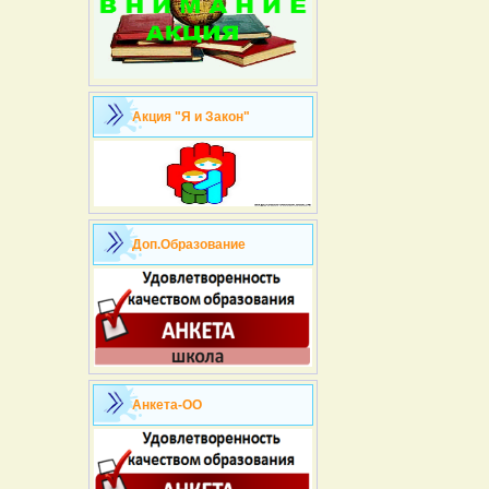
Акция "Я и Закон"
Доп.Образование
Анкета-ОО