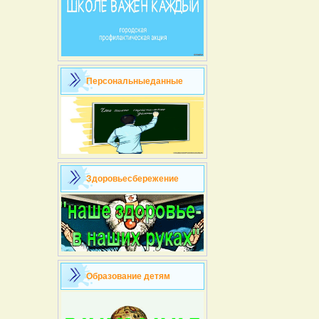
Персональныеданные
Здоровьесбережение
Образование детям