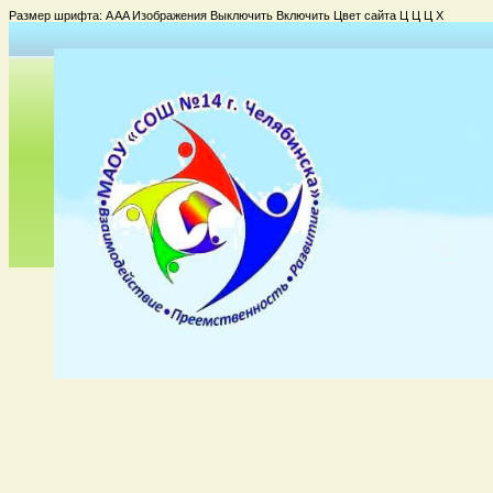
Размер шрифта:
A
A
A
Изображения
Выключить
Включить
Цвет сайта
Ц
Ц
Ц
Х