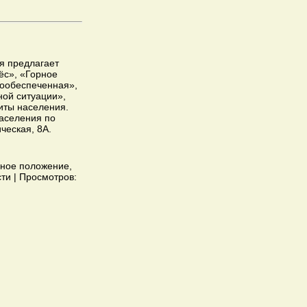
я предлагает
ёс», «Горное
лообеспеченная»,
ой ситуации»,
иты населения.
населения по
ческая, 8А.
йное положение,
ти | Просмотров: