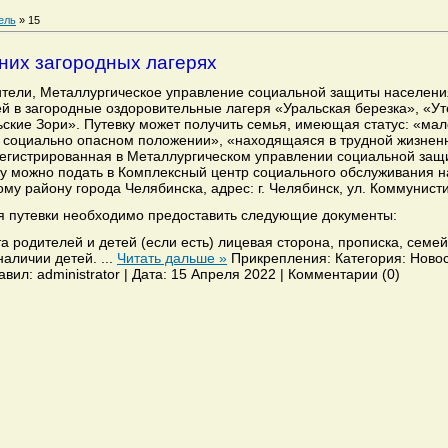
ель
»
15
них загородных лагерях
тели, Металлургическое управление социальной защиты населени
ей в загородные оздоровительные лагеря «Уральская березка», «Ут
ские Зори». Путевку может получить семья, имеющая статус: «ма
 социально опасном положении», «находящаяся в трудной жизненн
егистрированная в Металлургическом управлении социальной защ
ку можно подать в Комплексный центр социального обслуживания 
му району города Челябинска, адрес: г. Челябинск, ул. Коммунисти
 путевки необходимо предоставить следующие документы:
та родителей и детей (если есть) лицевая сторона, прописка, семе
наличии детей.
...
Читать дальше »
Прикрепления: Категория: Новос
авил: administrator | Дата: 15 Апреля 2022 | Комментарии (0)