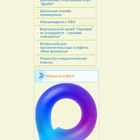
Школьный спортивный клуб
"Драйв"
Школьная служба
примирения
Обучающиеся с ОВЗ
Виртуальный музей "Героями
не рождаются - героями
становятся"
Всероссийская
просветительская эстафета
«Мои финансы»
Психолого-педагогические
классы
Новости в MAX