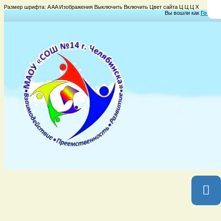
Размер шрифта:
A
A
A
Изображения
Выключить
Включить
Цвет сайта
Ц
Ц
Ц
Х
Вы вошли как
Гость
Г