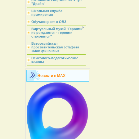
Школьный спортивный клуб
"Драйв"
Школьная служба
примирения
Обучающиеся с ОВЗ
Виртуальный музей "Героями
не рождаются - героями
становятся"
Всероссийская
просветительская эстафета
«Мои финансы»
Психолого-педагогические
классы
Новости в MAX