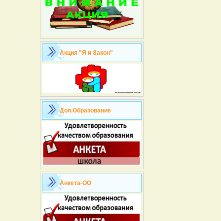
Акция "Я и Закон"
Доп.Образование
Анкета-ОО