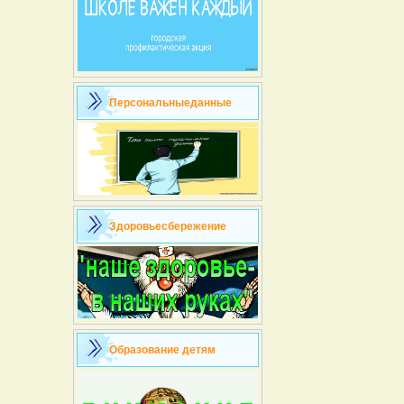
Персональныеданные
Здоровьесбережение
Образование детям