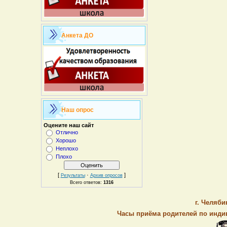
Анкета ДО
Наш опрос
Оцените наш сайт
Отлично
Хорошо
Неплохо
Плохо
[
·
]
Результаты
Архив опросов
Всего ответов:
1316
г. Челяби
Часы приёма родителей по индив