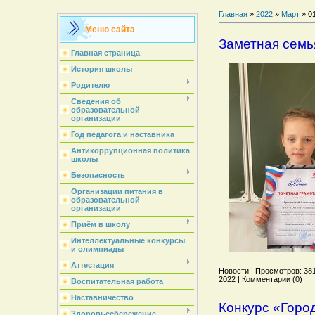
Главная
»
2022
»
Март
»
0
Меню сайта
Заметная семь
Главная страница
История школы
Родителю
Сведения об
образовательной
организации
Год педагога и наставника
Антикоррупционная политика
школы
Безопасность
Организации питания в
образовательной
организации
Приём в школу
Интеллектуальные конкурсы
и олимпиады
Аттестация
Новости | Просмотров: 381 
2022 | Комментарии (0)
Воспитательная работа
Наставничество
Конкурс «Горо
Здоровьесбережение