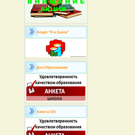
Акция "Я и Закон"
Доп.Образование
Анкета-ОО