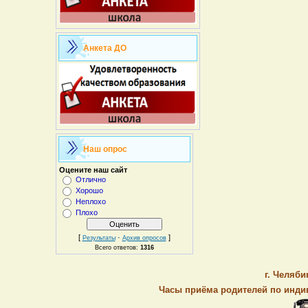
Анкета ДО
Наш опрос
Оцените наш сайт
Отлично
Хорошо
Неплохо
Плохо
[
·
]
Результаты
Архив опросов
Всего ответов:
1316
г. Челяби
Часы приёма родителей по индив