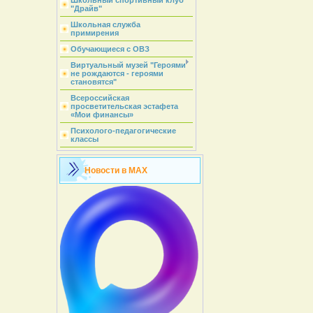
Школьный спортивный клуб
"Драйв"
Школьная служба
примирения
Обучающиеся с ОВЗ
Виртуальный музей "Героями
не рождаются - героями
становятся"
Всероссийская
просветительская эстафета
«Мои финансы»
Психолого-педагогические
классы
Новости в MAX