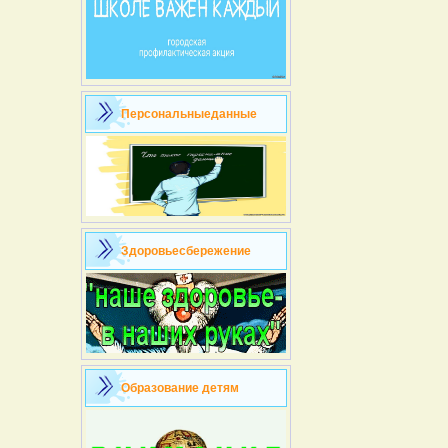
Персональныеданные
Здоровьесбережение
Образование детям