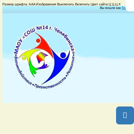
Размер шрифта:
A
A
A
Изображения
Выключить
Включить
Цвет сайта
Ц
Ц
Ц
Х
Вы вошли как
Гость
Г