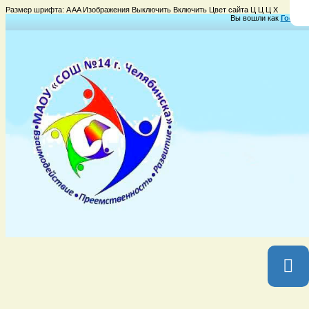
Размер шрифта:
A
A
A
Изображения
Выключить
Включить
Цвет сайта
Ц
Ц
Ц
Х
Вы вошли как
Гость
Г