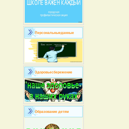
Персональныеданные
Здоровьесбережение
Образование детям