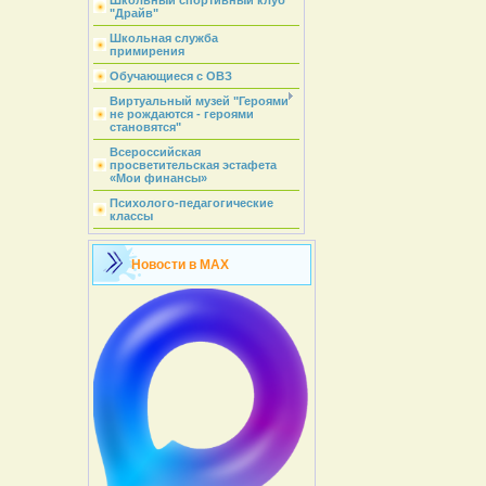
Школьный спортивный клуб
"Драйв"
Школьная служба
примирения
Обучающиеся с ОВЗ
Виртуальный музей "Героями
не рождаются - героями
становятся"
Всероссийская
просветительская эстафета
«Мои финансы»
Психолого-педагогические
классы
Новости в MAX