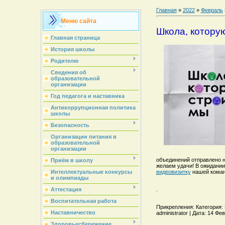
Главная
»
2022
»
Февраль
Меню сайта
Школа, котору
Главная страница
История школы
Родителю
Сведения об
образовательной
организации
Год педагога и наставника
Антикоррупционная политика
школы
Безопасность
Организации питания в
образовательной
организации
объединений отправлено н
Приём в школу
желаем удачи! В ожидании
Интеллектуальные конкурсы
видеовизитку
нашей коман
и олимпиады
.
Аттестация
Воспитательная работа
Прикрепления: Категория: 
Наставничество
administrator | Дата: 14 Ф
Здоровьесбережение