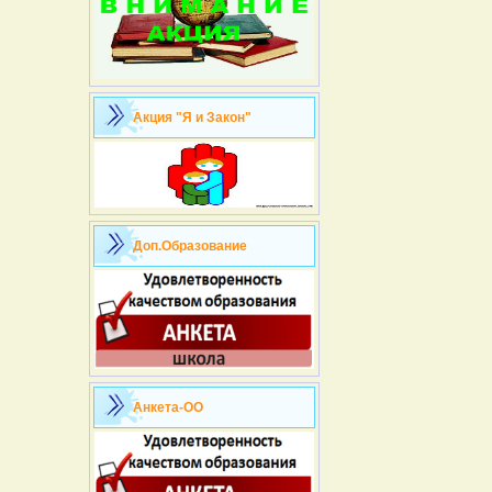
Акция "Я и Закон"
Доп.Образование
Анкета-ОО