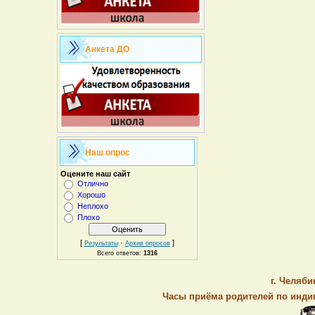
Анкета ДО
Наш опрос
Оцените наш сайт
Отлично
Хорошо
Неплохо
Плохо
[
·
]
Результаты
Архив опросов
Всего ответов:
1316
г. Челяби
Часы приёма родителей по индив