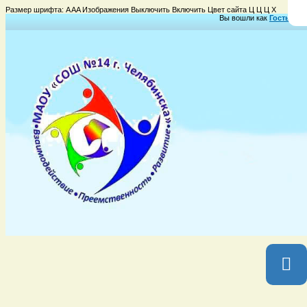
Размер шрифта:
A
A
A
Изображения
Выключить
Включить
Цвет сайта
Ц
Ц
Ц
Х
Вы вошли как
Гость
Груп