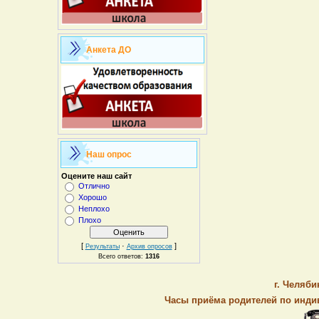
Анкета ДО
Наш опрос
Оцените наш сайт
Отлично
Хорошо
Неплохо
Плохо
[
·
]
Результаты
Архив опросов
Всего ответов:
1316
г. Челяби
Часы приёма родителей по индив