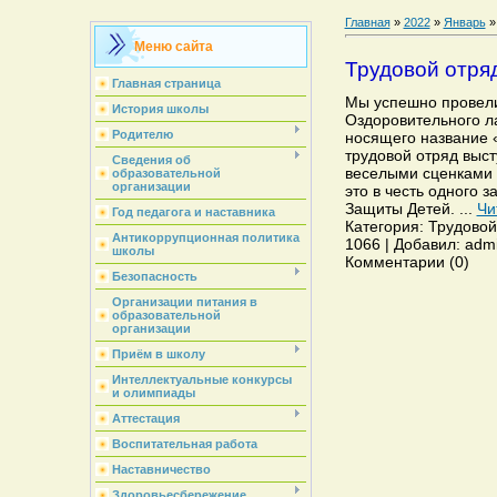
Главная
»
2022
»
Январь
»
Меню сайта
Трудовой отря
Главная страница
Мы успешно провели 
История школы
Оздоровительного л
Родителю
носящего название
трудовой отряд выс
Сведения об
веселыми сценками 
образовательной
организации
это в честь одного 
Защиты Детей.
...
Чи
Год педагога и наставника
Категория: Трудовой
Антикоррупционная политика
1066 | Добавил: admi
школы
Комментарии (0)
Безопасность
Организации питания в
образовательной
организации
Приём в школу
Интеллектуальные конкурсы
и олимпиады
Аттестация
Воспитательная работа
Наставничество
Здоровьесбережение