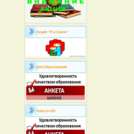
Акция "Я и Закон"
Доп.Образование
Анкета-ОО