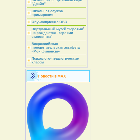
Школьный спортивный клуб
"Драйв"
Школьная служба
примирения
Обучающиеся с ОВЗ
Виртуальный музей "Героями
не рождаются - героями
становятся"
Всероссийская
просветительская эстафета
«Мои финансы»
Психолого-педагогические
классы
Новости в MAX