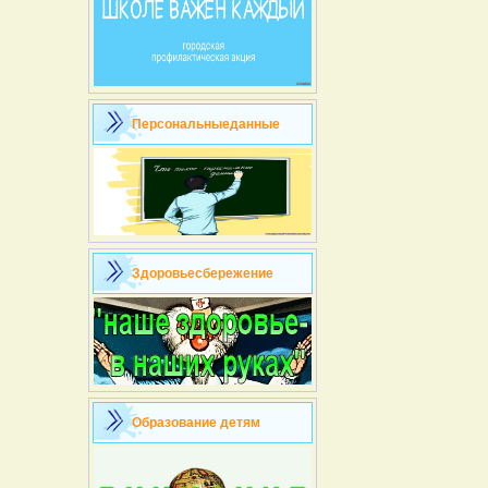
Персональныеданные
Здоровьесбережение
Образование детям