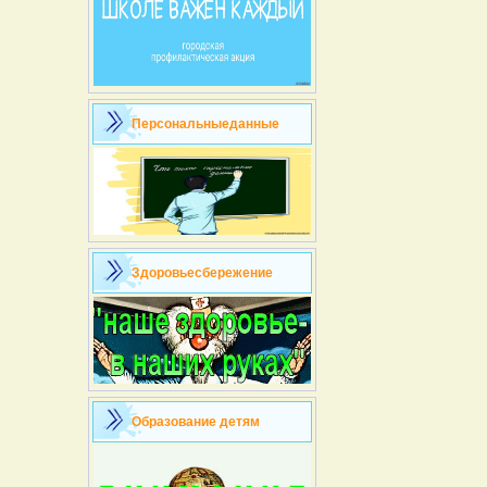
Персональныеданные
Здоровьесбережение
Образование детям