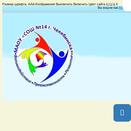
Размер шрифта:
A
A
A
Изображения
Выключить
Включить
Цвет сайта
Ц
Ц
Ц
Х
Вы вошли как
Гость
Г