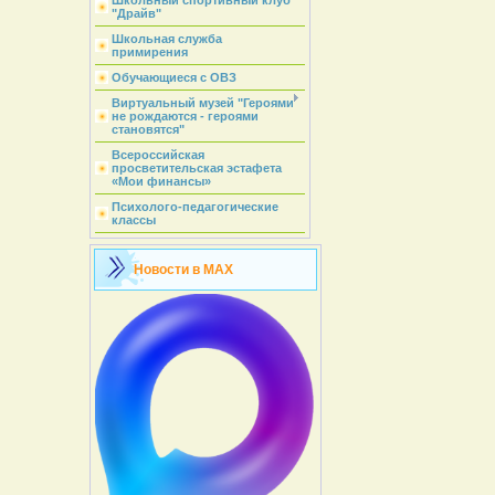
Школьный спортивный клуб
"Драйв"
Школьная служба
примирения
Обучающиеся с ОВЗ
Виртуальный музей "Героями
не рождаются - героями
становятся"
Всероссийская
просветительская эстафета
«Мои финансы»
Психолого-педагогические
классы
Новости в MAX