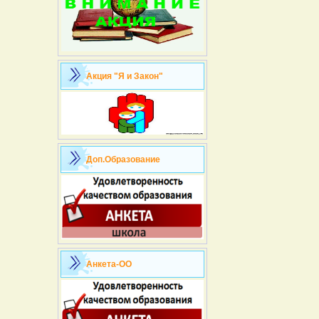
Акция "Я и Закон"
Доп.Образование
Анкета-ОО