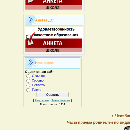
Анкета ДО
Наш опрос
Оцените наш сайт
Отлично
Хорошо
Неплохо
Плохо
[
·
]
Результаты
Архив опросов
Всего ответов:
1316
г. Челяби
Часы приёма родителей по индив