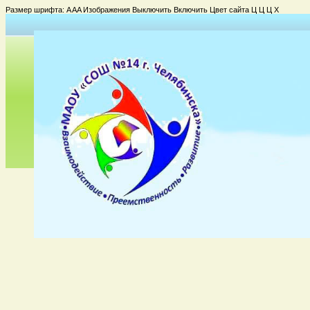
Размер шрифта:
A
A
A
Изображения
Выключить
Включить
Цвет сайта
Ц
Ц
Ц
Х