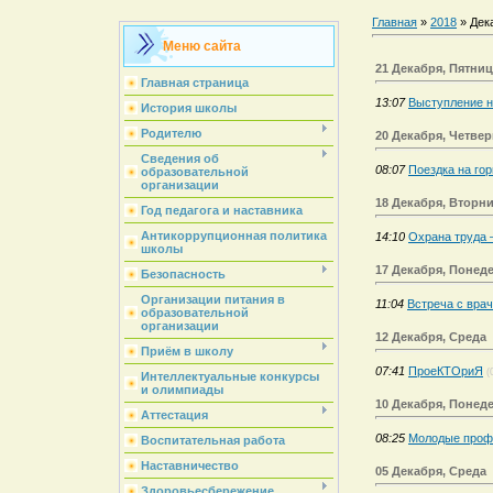
Главная
»
2018
»
Дек
Меню сайта
21 Декабря, Пятни
Главная страница
13:07
Выступление н
История школы
Родителю
20 Декабря, Четвер
Сведения об
08:07
Поездка на го
образовательной
организации
18 Декабря, Вторн
Год педагога и наставника
Антикоррупционная политика
14:10
Охрана труда 
школы
17 Декабря, Понед
Безопасность
Организации питания в
11:04
Встреча с вра
образовательной
организации
12 Декабря, Среда
Приём в школу
07:41
ПроеКТОриЯ
(
Интеллектуальные конкурсы
и олимпиады
10 Декабря, Понед
Аттестация
08:25
Молодые проф
Воспитательная работа
Наставничество
05 Декабря, Среда
Здоровьесбережение