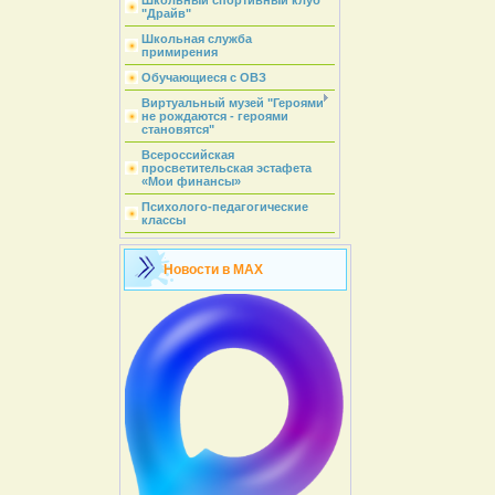
Школьный спортивный клуб
"Драйв"
Школьная служба
примирения
Обучающиеся с ОВЗ
Виртуальный музей "Героями
не рождаются - героями
становятся"
Всероссийская
просветительская эстафета
«Мои финансы»
Психолого-педагогические
классы
Новости в MAX