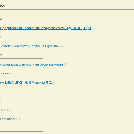
абрь
ца
а родительских собраниях представителей КДН и ЗП , ПДН
(0)
г
рнолыжный курорт «Солнечная долина»
(0)
ик
– основа безопасности на рабочем месте
(0)
ельник
чом МБУЗ ДГКБ № 8 Мурзина Л.С.
(0)
0)
ельник
ессионалы
(0)