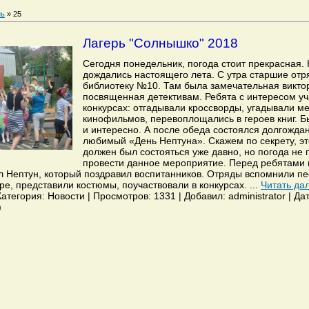
ь
»
25
Лагерь "Солнышко" 2018
Сегодня понедельник, погода стоит прекрасная.
дождались настоящего лета. С утра старшие отр
библиотеку №10. Там была замечательная викто
посвященная детективам. Ребята с интересом уч
конкурсах: отгадывали кроссворды, угадывали м
кинофильмов, перевоплощались в героев книг. Б
и интересно. А после обеда состоялся долгожда
любимый «День Нептуна». Скажем по секрету, эт
должен был состояться уже давно, но погода не 
провести данное мероприятие. Перед ребятами 
 Нептун, который поздравил воспитанников. Отряды вспомнили пес
е, представили костюмы, поучаствовали в конкурсах.
...
Читать да
тегория: Новости | Просмотров: 1331 | Добавил: administrator | Да
)