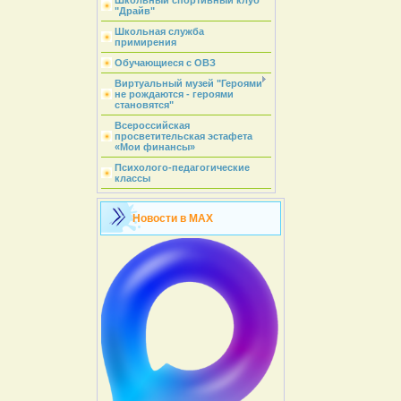
Школьный спортивный клуб
"Драйв"
Школьная служба
примирения
Обучающиеся с ОВЗ
Виртуальный музей "Героями
не рождаются - героями
становятся"
Всероссийская
просветительская эстафета
«Мои финансы»
Психолого-педагогические
классы
Новости в MAX