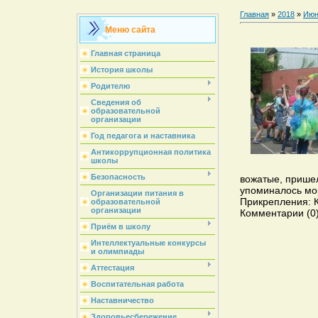
Главная
»
2018
»
Июн
Меню сайта
Главная страница
История школы
Родителю
Сведения об
образовательной
организации
Год педагога и наставника
Антикоррупционная политика
школы
Безопасность
вожатые, пришел
упоминалось мор
Организации питания в
Прикрепления: Ка
образовательной
организации
Комментарии (0
Приём в школу
Интеллектуальные конкурсы
и олимпиады
Аттестация
Воспитательная работа
Наставничество
Здоровьесбережение