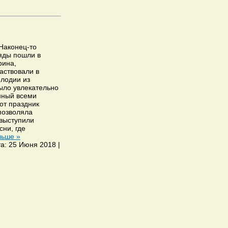
 Наконец-то
яды пошли в
рина,
аствовали в
елодии из
ыло увлекательно
нный всеми
от праздник
позволяла
выступили
ни, где
льше »
та: 25 Июня 2018 |