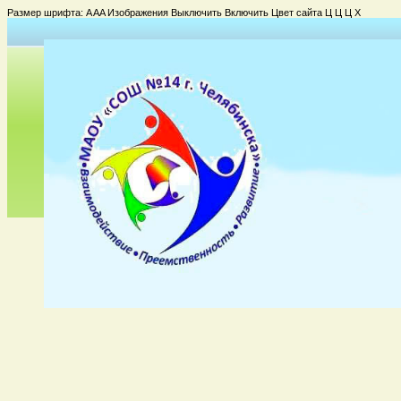
Размер шрифта:
A
A
A
Изображения
Выключить
Включить
Цвет сайта
Ц
Ц
Ц
Х