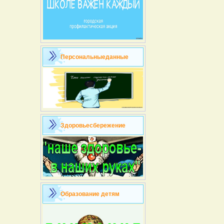
Персональныеданные
Здоровьесбережение
Образование детям