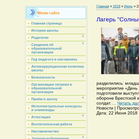
Главная
»
2018
»
Июнь
»
2
Меню сайта
Лагерь "Солны
Главная страница
История школы
Родителю
Сведения об
образовательной
организации
Год педагога и наставника
Антикоррупционная политика
школы
Безопасность
разделились: младш
Организации питания в
мероприятие «День 
образовательной
организации
подготовили выступл
обороне Брестской к
Приём в школу
солдат.
...
Читать да
Интеллектуальные конкурсы
Новости | Просмотров
и олимпиады
Дата: 22 Июня 2018 
Аттестация
Воспитательная работа
Наставничество
Здоровьесбережение