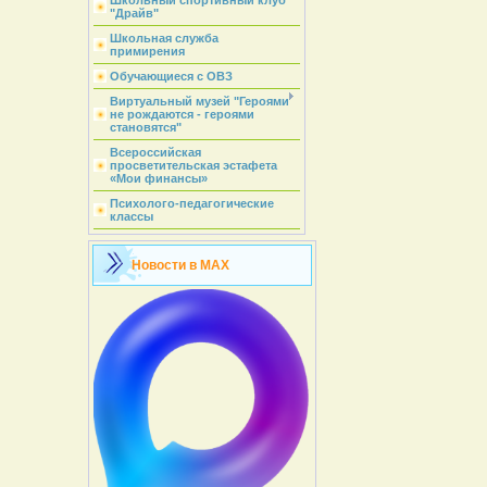
Школьный спортивный клуб
"Драйв"
Школьная служба
примирения
Обучающиеся с ОВЗ
Виртуальный музей "Героями
не рождаются - героями
становятся"
Всероссийская
просветительская эстафета
«Мои финансы»
Психолого-педагогические
классы
Новости в MAX