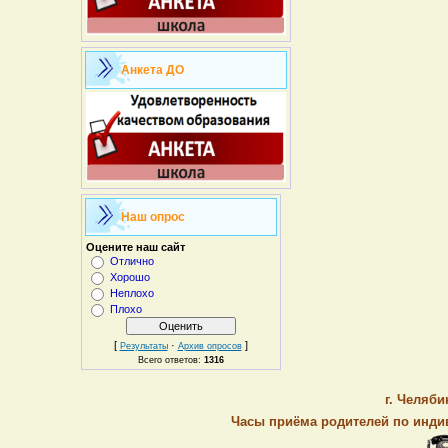
Анкета ДО
Наш опрос
Оцените наш сайт
Отлично
Хорошо
Неплохо
Плохо
[
·
]
Результаты
Архив опросов
Всего ответов:
1316
г. Челяби
Часы приёма родителей по индив