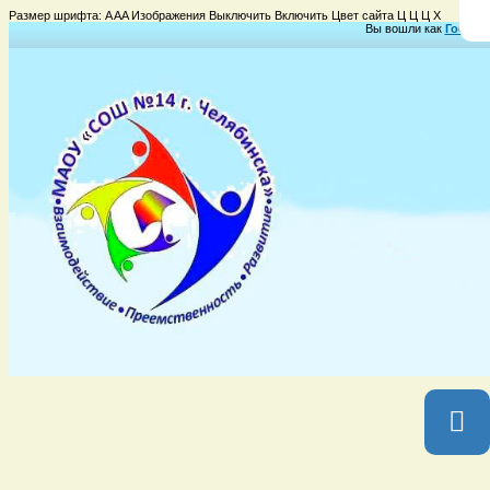
Размер шрифта:
A
A
A
Изображения
Выключить
Включить
Цвет сайта
Ц
Ц
Ц
Х
Вы вошли как
Гость
Г