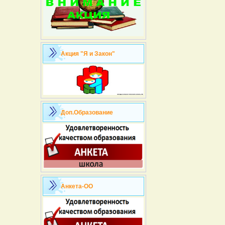
Акция "Я и Закон"
Доп.Образование
Анкета-ОО