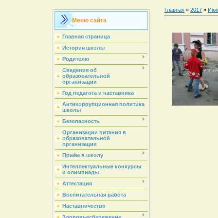
Главная
»
2017
»
Июн
Меню сайта
Главная страница
История школы
Родителю
Сведения об
образовательной
организации
Год педагога и наставника
Антикоррупционная политика
школы
Безопасность
Организации питания в
образовательной
организации
Приём в школу
Интеллектуальные конкурсы
и олимпиады
Аттестация
Воспитательная работа
Наставничество
Здоровьесбережение