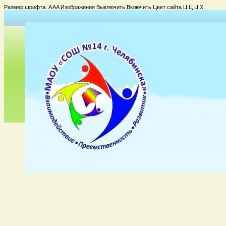
Размер шрифта:
A
A
A
Изображения
Выключить
Включить
Цвет сайта
Ц
Ц
Ц
Х