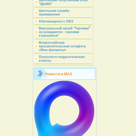
Школьный спортивный клуб
"Драйв"
Школьная служба
примирения
Обучающиеся с ОВЗ
Виртуальный музей "Героями
не рождаются - героями
становятся"
Всероссийская
просветительская эстафета
«Мои финансы»
Психолого-педагогические
классы
Новости в MAX