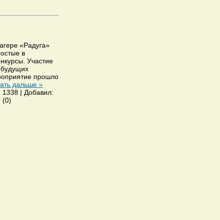
агере «Радуга»
остые в
онкурсы. Участие
 будущих
роприятие прошло
ать дальше »
 1338 | Добавил:
 (0)