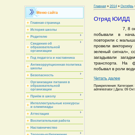
Главная
»
2014
»
Октябрь
Меню сайта
Отряд ЮИДД
Главная страница
7, 8
о
История школы
побывали в нача
Родителю
повторили с малыш
Сведения об
провели викторину
образовательной
организации
зеленый сигнал», с
загадывали загад
Год педагога и наставника
транспорта. На ф
Антикоррупционная политика
школы
побывал в роли води
Безопасность
Читать далее
Организации питания в
Прикрепления: Категория: 
образовательной
administrator | Дата: 09 О
организации
Приём в школу
Интеллектуальные конкурсы
и олимпиады
Аттестация
Воспитательная работа
Наставничество
Здоровьесбережение