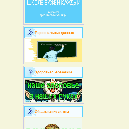
Персональныеданные
Здоровьесбережение
Образование детям