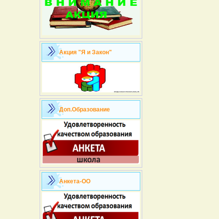
Акция "Я и Закон"
Доп.Образование
Анкета-ОО