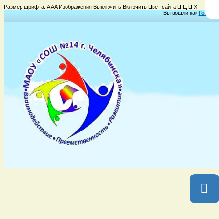
Размер шрифта:
A
A
A
Изображения
Выключить
Включить
Цвет сайта
Ц
Ц
Ц
Х
Вы вошли как
Гость
Г