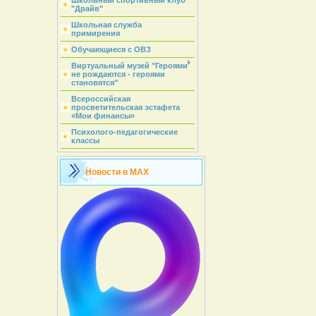
Школьный спортивный клуб
"Драйв"
Школьная служба
примирения
Обучающиеся с ОВЗ
Виртуальный музей "Героями
не рождаются - героями
становятся"
Всероссийская
просветительская эстафета
«Мои финансы»
Психолого-педагогические
классы
Новости в MAX