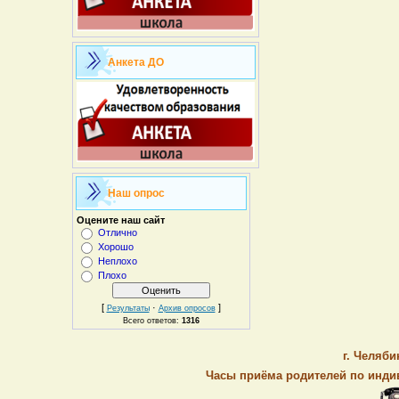
Анкета ДО
Наш опрос
Оцените наш сайт
Отлично
Хорошо
Неплохо
Плохо
[
·
]
Результаты
Архив опросов
Всего ответов:
1316
г. Челяби
Часы приёма родителей по индив