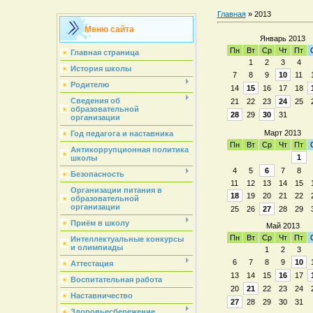
Главная
»
2013
Меню сайта
Январь 2013
Пн
Вт
Ср
Чт
Пт
Главная страница
1
2
3
4
История школы
7
8
9
10
11
Родителю
14
15
16
17
18
Сведения об
21
22
23
24
25
образовательной
28
29
30
31
организации
Март 2013
Год педагога и наставника
Пн
Вт
Ср
Чт
Пт
Антикоррупционная политика
1
школы
4
5
6
7
8
Безопасность
11
12
13
14
15
Организации питания в
18
19
20
21
22
образовательной
организации
25
26
27
28
29
Приём в школу
Май 2013
Пн
Вт
Ср
Чт
Пт
Интеллектуальные конкурсы
и олимпиады
1
2
3
6
7
8
9
10
Аттестация
13
14
15
16
17
Воспитательная работа
20
21
22
23
24
Наставничество
27
28
29
30
31
Здоровьесбережение