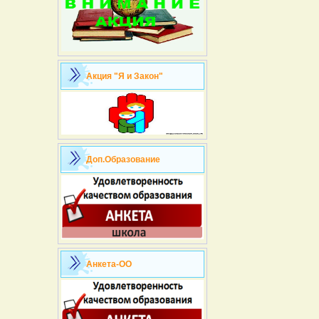
Акция "Я и Закон"
Доп.Образование
Анкета-ОО