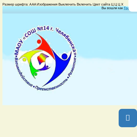
Размер шрифта:
A
A
A
Изображения
Выключить
Включить
Цвет сайта
Ц
Ц
Ц
Х
Вы вошли как
Гость
Гр