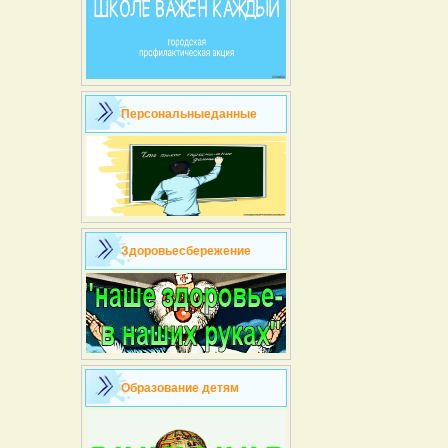
Персональныеданные
Здоровьесбережение
Образование детям