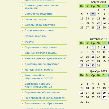
Август 2013
Летняя оздоровительная
Пн
Вт
Ср
Чт
Пт
кампания
1
2
Сетевое сообщество
5
6
7
8
9
12
13
14
15
16
Наши партнеры
19
20
21
22
23
Школьная библиотека
26
27
28
29
30
Страничка психолога
Обратная связь
Октябрь 2013
Форум
Пн
Вт
Ср
Чт
Пт
Первичная профсоюзна...
1
2
3
4
7
8
9
10
11
Единый портал госуда...
14
15
16
17
18
Инновационная деятельность
21
22
23
24
25
Дистанционное обучение
28
29
30
31
Методическая работа
Декабрь 2013
Качество общего
Пн
Вт
Ср
Чт
Пт
образования. ВСОКО
2
3
4
5
6
Движение первых.
Навигаторы детства
9
10
11
12
13
Бережливое образование
16
17
18
19
20
23
24
25
26
27
ГО «Уральский калейдоскоп»
30
31
Экологическое образование