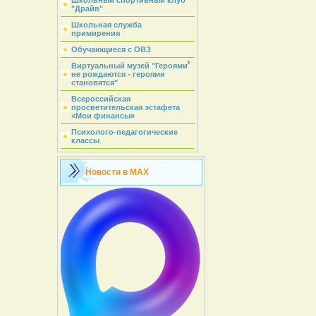
Школьный спортивный клуб
"Драйв"
Школьная служба
примирения
Обучающиеся с ОВЗ
Виртуальный музей "Героями
не рождаются - героями
становятся"
Всероссийская
просветительская эстафета
«Мои финансы»
Психолого-педагогические
классы
Новости в MAX