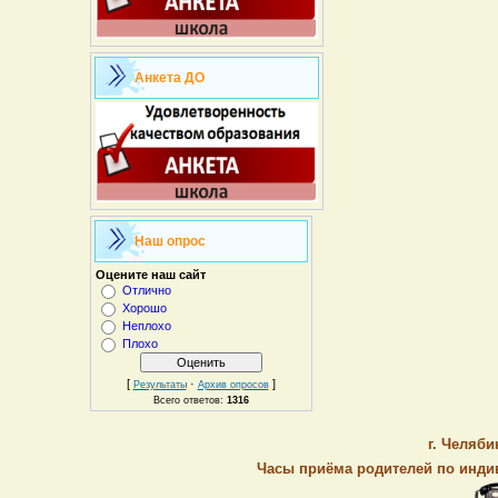
Анкета ДО
Наш опрос
Оцените наш сайт
Отлично
Хорошо
Неплохо
Плохо
[
·
]
Результаты
Архив опросов
Всего ответов:
1316
г. Челяби
Часы приёма родителей по индив