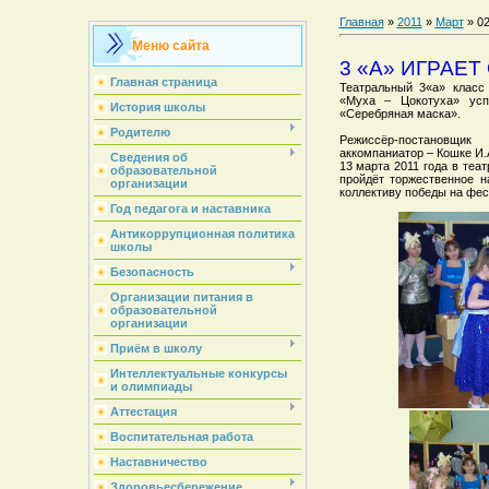
Главная
»
2011
»
Март
»
0
Меню сайта
3 «А» ИГРАЕТ
Главная страница
Театральный 3«а» класс 
«Муха – Цокотуха» усп
История школы
«Серебряная маска».
Родителю
Режиссёр-постановщик
аккомпаниатор – Кошке И.
Сведения об
13 марта 2011 года в те
образовательной
пройдёт торжественное 
организации
коллективу победы на фес
Год педагога и наставника
Антикоррупционная политика
школы
Безопасность
Организации питания в
образовательной
организации
Приём в школу
Интеллектуальные конкурсы
и олимпиады
Аттестация
Воспитательная работа
Наставничество
Здоровьесбережение