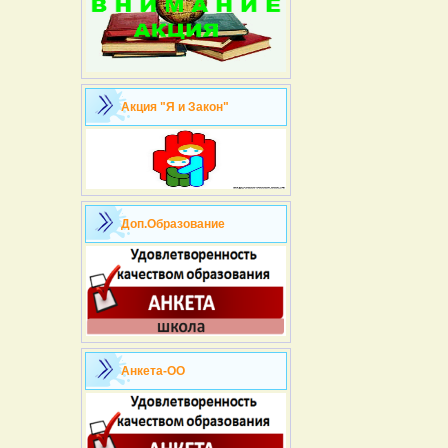
Акция "Я и Закон"
Доп.Образование
Анкета-ОО