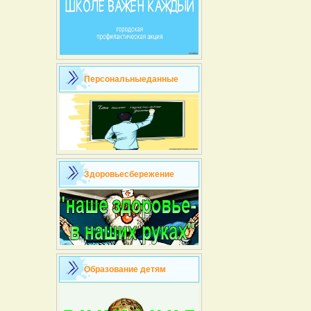
Персональныеданные
Здоровьесбережение
Образование детям