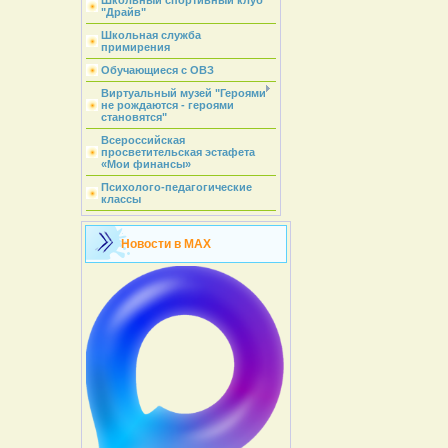
Школьный спортивный клуб
"Драйв"
Школьная служба
примирения
Обучающиеся с ОВЗ
Виртуальный музей "Героями
не рождаются - героями
становятся"
Всероссийская
просветительская эстафета
«Мои финансы»
Психолого-педагогические
классы
Новости в MAX