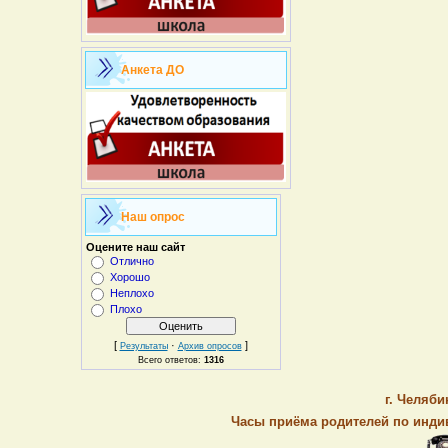
Анкета ДО
Наш опрос
Оцените наш сайт
Отлично
Хорошо
Неплохо
Плохо
[
·
]
Результаты
Архив опросов
Всего ответов:
1316
г. Челяби
Часы приёма родителей по индив