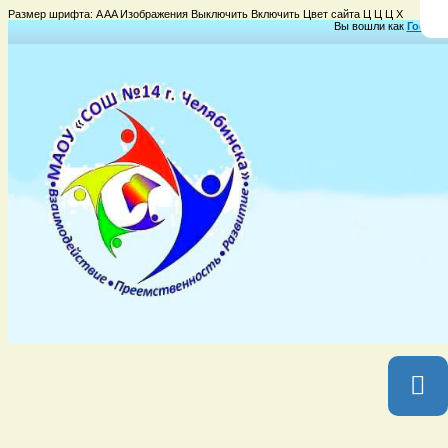
Размер шрифта:
A
A
A
Изображения
Выключить
Включить
Цвет сайта
Ц
Ц
Ц
Х
Вы вошли как
Гость
Г