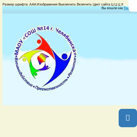
Размер шрифта:
A
A
A
Изображения
Выключить
Включить
Цвет сайта
Ц
Ц
Ц
Х
Вы вошли как
Гость
Гр