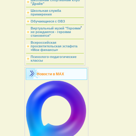
Школьный спортивный клуб
"Драйв"
Школьная служба
примирения
Обучающиеся с ОВЗ
Виртуальный музей "Героями
не рождаются - героями
становятся"
Всероссийская
просветительская эстафета
«Мои финансы»
Психолого-педагогические
классы
Новости в MAX