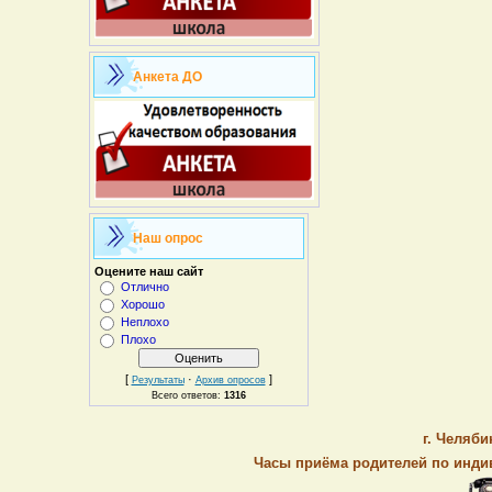
Анкета ДО
Наш опрос
Оцените наш сайт
Отлично
Хорошо
Неплохо
Плохо
[
·
]
Результаты
Архив опросов
Всего ответов:
1316
г. Челяби
Часы приёма родителей по индив