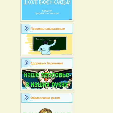
Персональныеданные
Здоровьесбережение
Образование детям