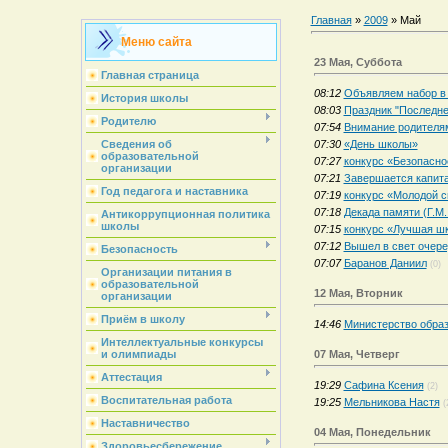
Главная
»
2009
»
Май
Меню сайта
23 Мая, Суббота
Главная страница
08:12
Объявляем набор в 
История школы
08:03
Праздник "Последне
Родителю
07:54
Внимание родителя
07:30
«День школы»
Сведения об
образовательной
07:27
конкурс «Безопасно
организации
07:21
Завершается капит
Год педагога и наставника
07:19
конкурс «Молодой с
07:18
Декада памяти (Г.М
Антикоррупционная политика
школы
07:15
конкурс «Лучшая шк
07:12
Вышел в свет очер
Безопасность
07:07
Баранов Даниил
(0)
Организации питания в
образовательной
12 Мая, Вторник
организации
Приём в школу
14:46
Министерство образ
Интеллектуальные конкурсы
07 Мая, Четверг
и олимпиады
Аттестация
19:29
Сафина Ксения
(2)
Воспитательная работа
19:25
Мельникова Настя
(
Наставничество
04 Мая, Понедельник
Здоровьесбережение