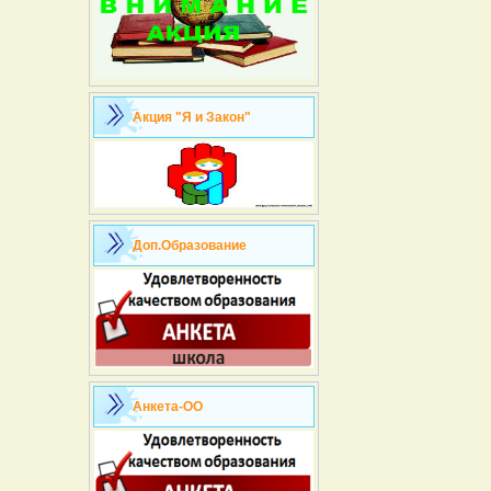
Акция "Я и Закон"
Доп.Образование
Анкета-ОО