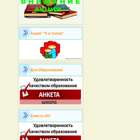
Акция "Я и Закон"
Доп.Образование
Анкета-ОО