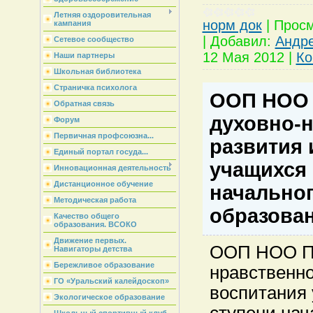
Летняя оздоровительная
норм док
|
Просм
кампания
|
Добавил:
Андр
Сетевое сообщество
12 Мая 2012
|
Ко
Наши партнеры
Школьная библиотека
Страничка психолога
ООП НОО 
Обратная связь
духовно-
Форум
Первичная профсоюзна...
развития 
Единый портал госуда...
учащихся 
Инновационная деятельность
Дистанционное обучение
начально
Методическая работа
образова
Качество общего
образования. ВСОКО
Движение первых.
ООП НОО Пр
Навигаторы детства
Бережливое образование
нравственно
ГО «Уральский калейдоскоп»
воспитания
Экологическое образование
ступени нач