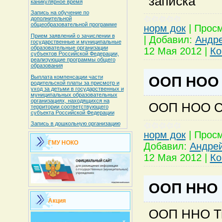
записка
каникулярное время
Запись на обучение по
дополнительной
общеобразовательной программе
норм док
|
Просм
Прием заявлений о зачислении в
|
Добавил:
Андр
государственные и муниципальные
образовательные организации
12 Мая 2012
|
Ко
субъектов Российской Федерации,
реализующие программы общего
образования
Выплата компенсации части
ООП НОО 
родительской платы за присмотр и
уход за детьми в государственных и
муниципальных образовательных
организациях, находящихся на
ООП НОО С
территории соответствующего
субъекта Российской Федерации
Запись в дошкольную организацию
норм док
|
Просм
ГМУ НОКО
Добавил:
Андре
12 Мая 2012
|
Ко
ООП ННО 
Акция
ООП ННО Ти