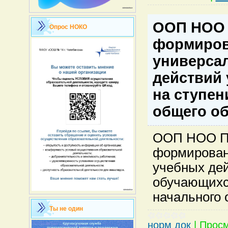
ООП НОО 
Опрос НОКО
формиро
универса
действий
на ступен
общего о
ООП НОО П
формирован
учебных дей
обучающихс
начального 
Ты не один
норм док
|
Просм