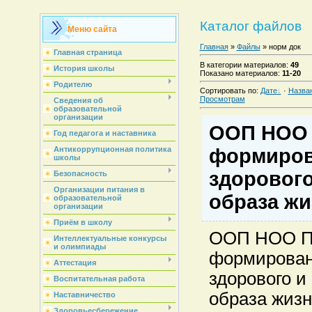
Каталог файлов
Меню сайта
Главная
»
Файлы
» норм док
Главная страница
В категории материалов
:
49
История школы
Показано материалов
:
11-20
Родителю
Сортировать по
:
Дате
·
Назва
Просмотрам
Сведения об
образовательной
организации
ООП НОО 
Год педагога и наставника
формиров
Антикоррупционная политика
школы
здорового
Безопасность
Организации питания в
образа жи
образовательной
организации
Приём в школу
ООП НОО П
Интеллектуальные конкурсы
и олимпиады
формирован
Аттестация
здорового и
Воспитательная работа
образа жиз
Наставничество
Здоровьесбережение