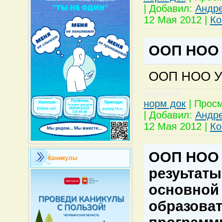
|
Добавил:
Андр
12 Мая 2012
|
Ко
ООП НОО 
ООП НОО У
норм док
|
Просм
|
Добавил:
Андр
12 Мая 2012
|
Ко
ООП НОО
Каникулы
резуьтаты
основной
образова