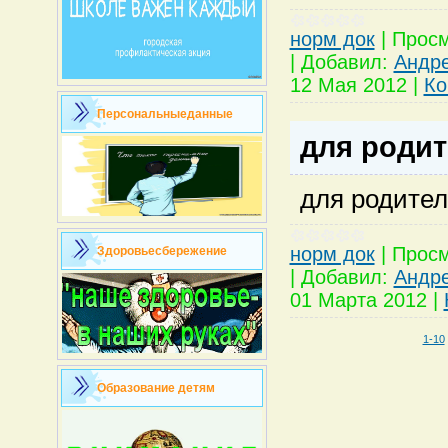
норм док
|
Просм
|
Добавил:
Андр
12 Мая 2012
|
Ко
Персональныеданные
для роди
для родите
норм док
|
Просм
Здоровьесбережение
|
Добавил:
Андр
01 Марта 2012
|
1-10
Образование детям