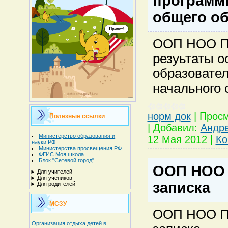
программ
общего о
ООП НОО П
резуьтаты о
образовате
начального 
норм док
|
Просм
Полезные ссылки
|
Добавил:
Андр
Министерство образования и
12 Мая 2012
|
Ко
науки РФ
Министерства просвещения РФ
ФГИС Моя школа
Блок "Сетевой город"
ООП НОО 
Для учителей
Для учеников
записка
Для родителей
МСЗУ
ООП НОО П
Организация отдыха детей в