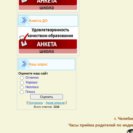
Анкета ДО
Наш опрос
Оцените наш сайт
Отлично
Хорошо
Неплохо
Плохо
[
·
]
Результаты
Архив опросов
Всего ответов:
1316
г. Челяби
Часы приёма родителей по индив