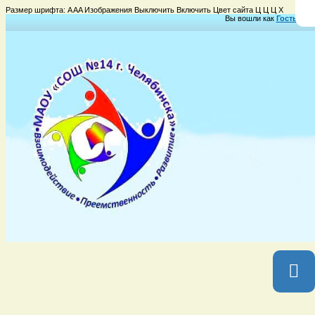
Размер шрифта:
A
A
A
Изображения
Выключить
Включить
Цвет сайта
Ц
Ц
Ц
Х
Вы вошли как
Гость
Груп