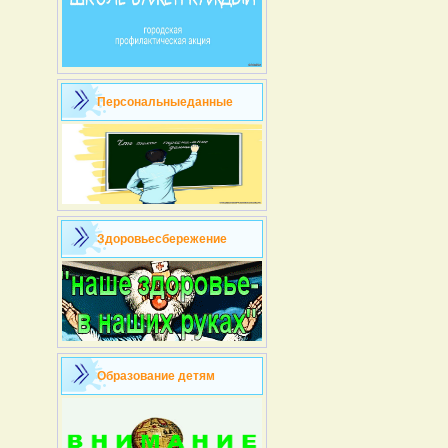
Персональныеданные
Здоровьесбережение
Образование детям