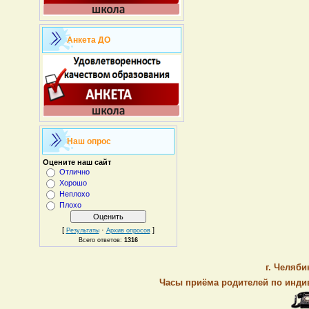
Анкета ДО
Наш опрос
Оцените наш сайт
Отлично
Хорошо
Неплохо
Плохо
[
·
]
Результаты
Архив опросов
Всего ответов:
1316
г. Челяби
Часы приёма родителей по индив