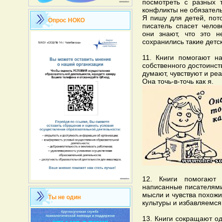
посмотреть с разных т
конфликты не обязател
Я пишу для детей, пот
Опрос НОКО
писатель спасет челов
они знают, что это н
сохранились такие детс
11. Книги помогают н
собственного достоинст
думают, чувствуют и реа
Она точь-в-точь как я.
12. Книги помогают 
написанные писателями 
мысли и чувства похож
Ты не один
культуры и избавляемся
13. Книги сокращают од