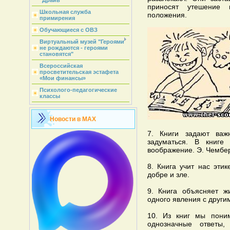
"Драйв"
приносят утешение 
Школьная служба
положения.
примирения
Обучающиеся с ОВЗ
Виртуальный музей "Героями
не рождаются - героями
становятся"
Всероссийская
просветительская эстафета
«Мои финансы»
Психолого-педагогические
классы
Новости в MAX
7. Книги задают важ
задуматься. В книг
воображение. Э. Чембе
8. Книга учит нас эти
добре и зле.
9. Книга объясняет ж
одного явления с други
10. Из книг мы пони
однозначные ответы