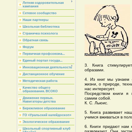
Летняя оздоровительная
кампания
Сетевое сообщество
Наши партнеры
Школьная библиотека
Страничка психолога
Обратная связь
Форум
Первичная профсоюзна...
Единый портал госуда...
3. Книга стимулиру
Инновационная деятельность
образами.
Дистанционное обучение
4. Из книг мы узнаем 
Методическая работа
жизни, о природе, техн
Качество общего
нас интересует.
образования. ВСОКО
Посредством книги я 
самим собой.
Движение первых.
Навигаторы детства
К. С. Льюис.
Бережливое образование
5. Книга развивает на
ГО «Уральский калейдоскоп»
учимся вживаться в пол
Экологическое образование
6. Книги придают нам 
Школьный спортивный клуб
развлекают. Они заст