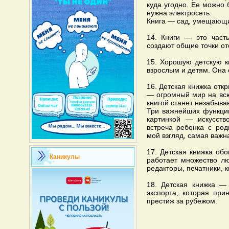
куда угодно. Ее можно 
нужна электросеть.
Книга — сад, умещающи
14. Книги — это част
создают общие точки от
15. Хорошую детскую к
взрослым и детям. Она
16. Детская книжка отк
— огромный мир на всю
книгой станет незабыв
Три важнейших функции
картинкой — искусств
встреча ребенка с род
мой взгляд, самая важн
17. Детская книжка обо
Каникулы
работает множество лю
редакторы, печатники, 
18. Детская книжка — 
экспорта, которая пр
престиж за рубежом.