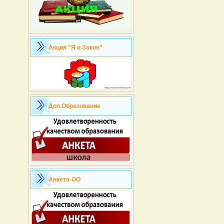
Акция "Я и Закон"
Доп.Образование
Анкета-ОО