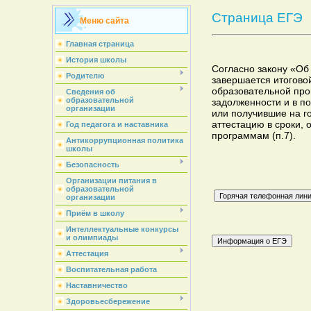
Страница ЕГЭ
Меню сайта
Главная страница
История школы
Согласно закону «Об
Родителю
завершается итогово
образовательной про
Сведения об
образовательной
задолженности и в п
организации
или получившие на г
аттестацию в сроки,
Год педагога и наставника
программам (п.7).
Антикоррупционная политика
школы
Безопасность
Организации питания в
образовательной
организации
Приём в школу
Интеллектуальные конкурсы
и олимпиады
Аттестация
Воспитательная работа
Наставничество
Здоровьесбережение