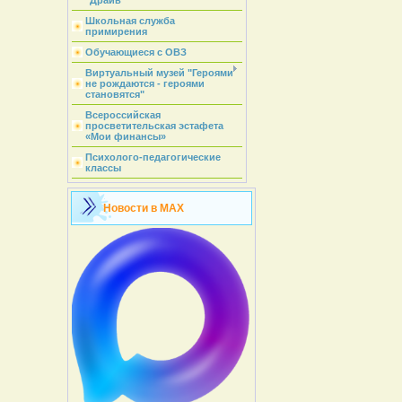
"Драйв"
Школьная служба
примирения
Обучающиеся с ОВЗ
Виртуальный музей "Героями
не рождаются - героями
становятся"
Всероссийская
просветительская эстафета
«Мои финансы»
Психолого-педагогические
классы
Новости в MAX