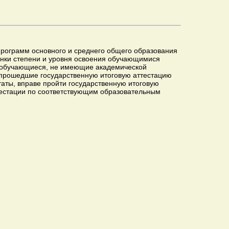
 программ основного и среднего общего образования
енки степени и уровня освоения обучающимися
ся обучающиеся, не имеющие академической
 прошедшие государственную итоговую аттестацию
таты, вправе пройти государственную итоговую
тестации по соответствующим образовательным