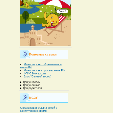
Полезные ссылки
Министерство образования и
науки РФ
Министерства просвещения РФ
ФГИС Моя школа
Блок "Сетевой город"
Для учителей
Для учеников
Для родителей
МСЗУ
Организация отдыха детей в
каникулярное время