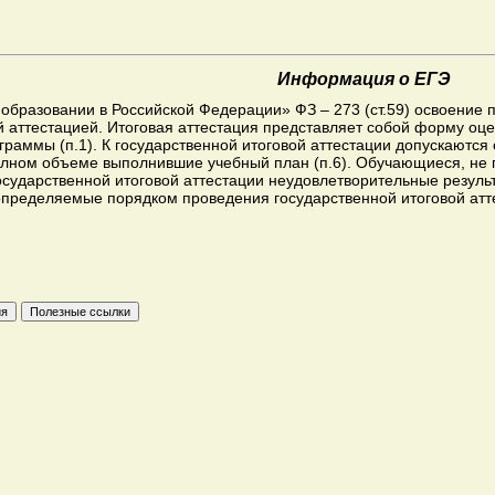
Информация о ЕГЭ
 образовании в Российской Федерации» ФЗ – 273 (ст.59) освоение
й аттестацией. Итоговая аттестация представляет собой форму оц
граммы (п.1). К государственной итоговой аттестации допускают
олном объеме выполнившие учебный план (п.6). Обучающиеся, не
осударственной итоговой аттестации неудовлетворительные резуль
 определяемые порядком проведения государственной итоговой ат